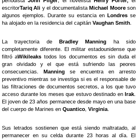
periodista
John Pilger
, el novelista
Henry Porter,
el
escritor
Tariq Ali
y el documentalista
Michael Moore
son
algunos ejemplos. Durante su estancia en
Londres
se
ha alojado en la residencia del capitán
Vaughan Smith
.
La trayectoria de
Bradley Manning
ha sido
completamente diferente. El militar estadounidense que
filtró a
Wikileaks
todos los documentos es sin duda el
gran olvidado y el que está sufriendo las peores
consecuencias.
Manning
se encuentra en arresto
preventivo mientras se investiga si es el responsable de
las filtraciones de documentos secretos, a los que tuvo
acceso durante los meses que estuvo destinado en
Irak
.
El joven de 23 años permanece desde mayo en una base
del cuerpo de Marines en
Quantico
,
Virginia
.
Sus letrados sostienen que está siendo maltratado, al
permanecer en su celda durante 23 horas al día. El