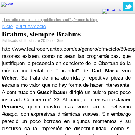
¿Los artículos de tu blog publicados aquí? ¡Propón tu blog!
INICIO
›
CULTURA Y OCIO
Brahms, siempre Brahms
Publicado el 19 febrero 2012 por
Gino
http://www.teatrocervantes.com/es/genero/ofm/ciclo/80/es
razones existen, como no sean las programáticas, que
justifiquen la presencia en concierto de la Obertura de la
música incidental de "Turandot" de
Carl Maria von
Weber
. Se trata de una aburrida y repetitiva pieza de
escasísimo valor que no hay forma de hacer interesante.
A continuación
Guschlbauer
dirigió un pulcro pero poco
inspirado Concierto nº 23. Al piano, el interesante
Javier
Perianes
, quien mostró más vuelo en el bellísimo
Adagio
, con expresivas dinámicas suaves. Sin embargo
pareció un poco borroso en algunos momentos y su
discurso da la impresión de discontinuidad, como si