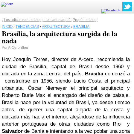
¿Los artículos de tu blog publicados aquí? ¡Propón tu blog!
INICIO
›
TENDENCIAS
›
ARQUITECTURA
›
BRASILIA
Brasilia, la arquitectura surgida de la
nada
Por
A-Cero Blog
Hoy Joaquín Torres, director de A-cero, recomienda la
ciudad de Brasilia, capital de Brasil desde 1960 y
ubicada en la zona central del país.
Brasilia
comenzó a
construirse en 1956, siendo Lucio Costa el principal
urbanista, Óscar Niemeyer el principal arquitecto y
Roberto Burle Max el encargado del diseño de paisaje.
Brasilia nace por la voluntad de Brasil, ya desde tiempo
antes, de querer una capital alejada de la costa y
ubicada más hacia el interior, alejándose de la influencia
anterior portuguesa de otras ciudades como Río y
Salvador
de Bahía e intentando a la vez poblar una zona