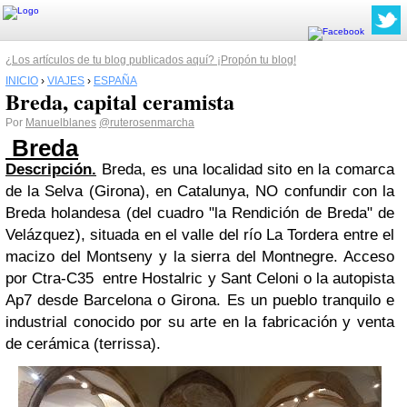
¿Los artículos de tu blog publicados aquí? ¡Propón tu blog!
INICIO
›
VIAJES
›
ESPAÑA
Breda, capital ceramista
Por
Manuelblanes
@ruterosenmarcha
Breda
Descripción.
Breda, es una localidad sito en la comarca
de la Selva (Girona), en Catalunya, NO confundir con la
Breda holandesa (del cuadro "la Rendición de Breda" de
Velázquez), situada en el valle del río La Tordera entre el
macizo del Montseny y la sierra del Montnegre. Acceso
por Ctra-C35 entre Hostalric y Sant Celoni o la autopista
Ap7 desde Barcelona o Girona. Es
un pueblo tranquilo e
industrial conocido por su arte en la fabricación y venta
de
cerámica (terrissa).