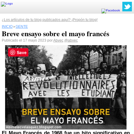
¿Los artículos de tu blog publicados aquí? ¡Propón tu blog!
INICIO
›
GENTE
Breve ensayo sobre el mayo francés
Publicado el 17 mayo 2023 por
Abvec
@abvec
Save
El Mayo Francés de 1968 fue un hito significativo en