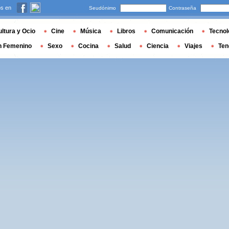
s en
Seudónimo
Contraseña
ltura y Ocio
Cine
Música
Libros
Comunicación
Tecnol
n Femenino
Sexo
Cocina
Salud
Ciencia
Viajes
Ten