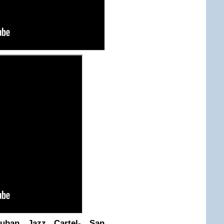
uban Jazz Cartel
- San