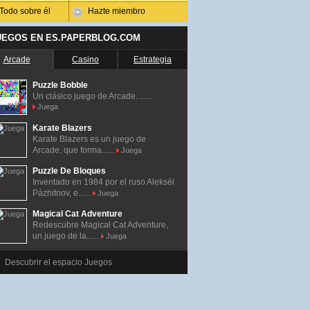
Todo sobre él
Hazte miembro
UEGOS EN ES.PAPERBLOG.COM
Arcade
Casino
Estrategia
Puzzle Bobble
Un clásico juego de Arcade. ......
Juega
Karate Blazers
Karate Blazers es un juego de
Arcade, que forma......
Juega
Puzzle De Bloques
Inventado en 1984 por el ruso Alekséi
Pázhitnov, e......
Juega
Magical Cat Adventure
Redescubre Magical Cat Adventure,
un juego de la......
Juega
Descubrir el espacio Juegos