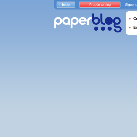
Inicio
Propón tu blog
Sígueno
Cu
E