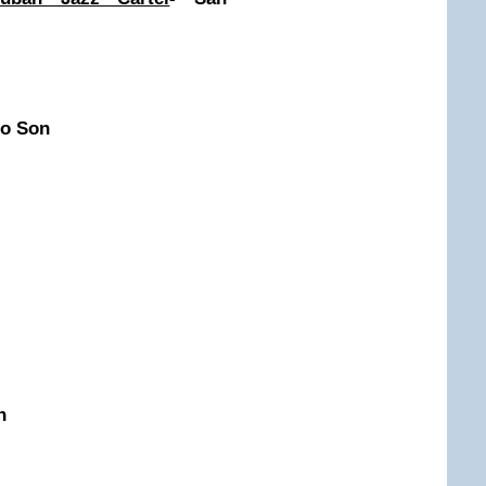
io Son
n