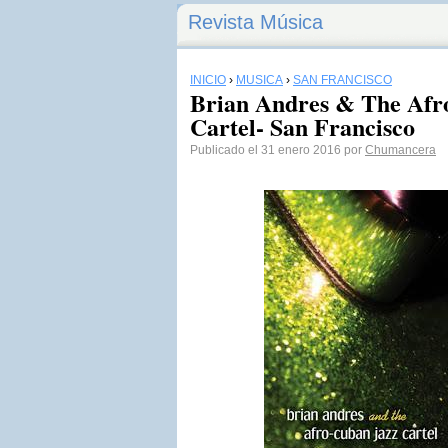
Revista Música
INICIO
›
MÚSICA
›
SAN FRANCISCO
Brian Andres & The Afr
Cartel- San Francisco
Publicado el 31 enero 2016 por
Chumancera