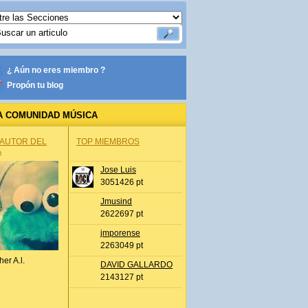
¿ Aún no eres miembro ?
Propón tu blog
A COMUNIDAD MÚSICA
 AUTOR DEL
TOP MIEMBROS
A
Jose Luis
3051426 pt
Jmusind
2622697 pt
jmporense
2263049 pt
her A.l.
DAVID GALLARDO
2143127 pt