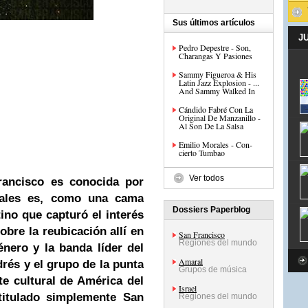
Sus últimos artículos
J
Pedro Depestre - Son,
Charangas Y Pasiones
Sammy Figueroa & His
Latin Jazz Explosion - ...
And Sammy Walked In
Cándido Fabré Con La
Original De Manzanillo -
Al Son De La Salsa
Emilio Morales - Con-
cierto Tumbao
Ver todos
rancisco
es conocida por
ales es, como una cama
Dossiers Paperblog
tino que capturó el interés
obre la reubicación allí en
San Francisco
Regiones del mundo
énero y la banda líder del
Amaral
drés y el grupo de la punta
Grupos de música
e cultural de América del
Israel
itulado simplemente San
Regiones del mundo