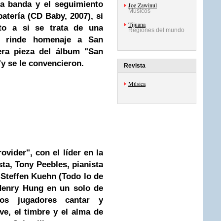
a banda y el seguimiento
Joe Zawinul
Músicos
batería (CD Baby, 2007), si
Tijuana
to a si se trata de una
Regiones del mundo
e rinde homenaje a San
cera pieza del álbum "San
"y se le convencieron.
Revista
Música
vider", con el líder en la
ta, Tony Peebles, pianista
 Steffen Kuehn (Todo lo de
Henry Hung en un solo de
ros jugadores cantar y
ve, el timbre y el alma de