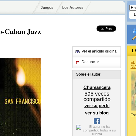
Juegos
Los Autores
o-Cuban Jazz
L
Ver el artículo original
Denunciar
EL
DÍ
Sobre el autor
Chumancera
595
veces
compartido
ver su perfil
ver su blog
Est