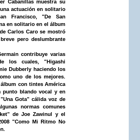
er Cabanillas muestra su
una actuación en solitario
an Francisco, "De San
ma en solitario en el álbum
nde Carlos Caro se mostró
 breve pero deslumbrante
Germain contribuye varias
e los cuales, "Higashi
mie Dubberly haciendo los
como uno de los mejores.
 álbum con tintes América
n punto blando vocal y en
n "Una Gota" cálida voz de
algunas normas comunes
rket" de
Joe Zawinul
y el
2008 "Como Mi Ritmo No
n.