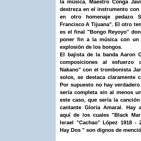
la música. Maestro Conga Javi
destreza en el instrumento con 
en otro homenaje pedazo S
Francisco A Tijuana". El otro te
es el final "Bongo Reyoyo" do
poner fin a la música con un
explosión de los bongos.
El bajista de la banda Aaron 
composiciones al esfuerzo d
Nakano" con el trombonista Ja
solos, se destaca claramente 
Por supuesto no hay verdadero
sería completa sin al menos u
este caso, que sería la canció
cantante Gloria
Amaral
. Hay 
aquí de los cuales "Black Ma
Israel
"Cachao" López 1918 - 
Hay Dos " son dignos de menció