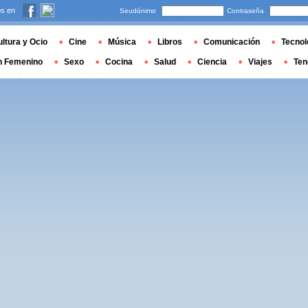
s en
Seudónimo
Contraseña
ltura y Ocio
Cine
Música
Libros
Comunicación
Tecnol
n Femenino
Sexo
Cocina
Salud
Ciencia
Viajes
Ten