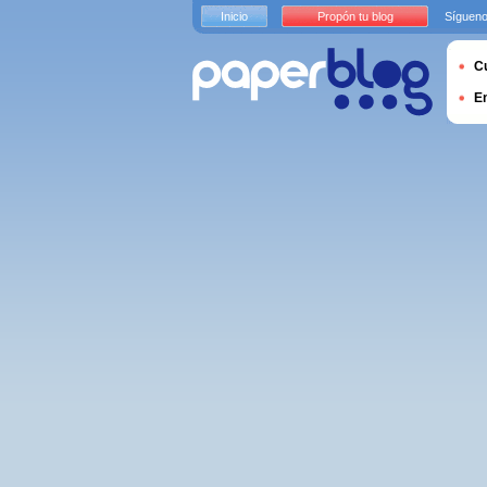
Inicio
Propón tu blog
Sígueno
Cu
E