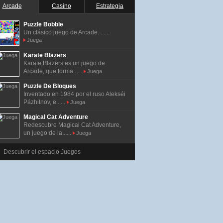
Arcade
Casino
Estrategia
Puzzle Bobble
Un clásico juego de Arcade. ......
Juega
Karate Blazers
Karate Blazers es un juego de
Arcade, que forma......
Juega
Puzzle De Bloques
Inventado en 1984 por el ruso Alekséi
Pázhitnov, e......
Juega
Magical Cat Adventure
Redescubre Magical Cat Adventure,
un juego de la......
Juega
Descubrir el espacio Juegos