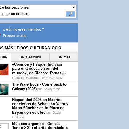
¿ Aún no eres miembro ?
Propón tu blog
OS MÁS LEÍDOS CULTURA Y OCIO
l día
De la semana
Del mes
«Cosmos y Psique. Indicios
para una nueva visión del
mundo», de Richard Tarnas
por
Guillermo Guillermo Lorén González
The Waterboys - Come back to
Galway (2026)
por
Savoytruffle
Hispanidad 2026 en Madrid:
conciertos de Sebastián Yatra y
Marta Sánchez en la Plaza de
España en octubre
por
David
Gallardo
Músicos argentos - Odisea
Tango XXII: el grito de rebeldía