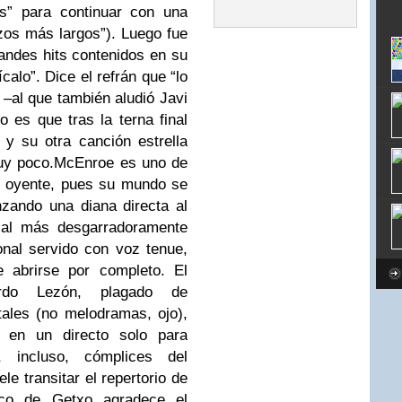
es” para continuar con una
zos más largos”). Luego fue
ndes hits contenidos en su
calo”. Dice el refrán que “lo
–al que también aludió Javi
to es que tras la terna final
 y su otra canción estrella
muy poco.McEnroe es uno de
l oyente, pues su mundo se
zando una diana directa al
o al más desgarradoramente
nal servido con voz tenue,
e abrirse por completo. El
rdo Lezón, plagado de
ales (no melodramas, ojo),
, en un directo solo para
, incluso, cómplices del
e transitar el repertorio de
ico de Getxo agradece el