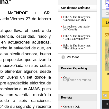
ina”
Sus últimos artículos
+ McENROE + SR.
Echo & The Bunnymen
viedo.Viernes 27 de febrero
"Supermellow Man"
L
La noche en que murió
Jeff Conolly
val que lleva el nombre de
EL
Echo & The Bunnymen
DÍ
ulencia, oscuridad, ruido y
"Is this a breakdown?"
 en actuaciones acústicas,
Echo & The Bunnymen
echa la salvedad de que, en
"The killing moon"
da su plenitud sonora, bueno
Ver todos
a propuestas que activan la
 emponzoñada en sus cuitas
Dossier Paperblog
do alimentar algunos desde
Est
eron Bueno un set donde la
Getxo
Regiones del mundo
pre agradecible eléctrica de
a nominarán a un AMAS, pues
osa con valentía- mostró la
Revista
ucido a seis canciones.
J
” de su segundo y reciente
Cultura y Ocio