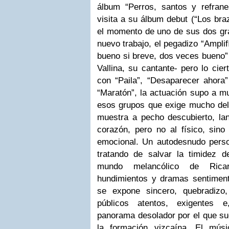
álbum “Perros, santos y refran
visita a su álbum debut (“Los bra
el momento de uno de sus dos gra
nuevo trabajo, el pegadizo “Amplifí
bueno si breve, dos veces bueno” 
Vallina, su cantante- pero lo cier
con “Paila”, “Desaparecer ahora”
“Maratón”, la actuación supo a 
esos grupos que exige mucho de
muestra a pecho descubierto, lan
corazón, pero no al físico, sin
emocional. Un autodesnudo perso
tratando de salvar la timidez d
mundo melancólico de Rica
hundimientos y dramas sentiment
se expone sincero, quebradizo
públicos atentos, exigentes e
panorama desolador por el que suel
la formación vizcaína. El mús