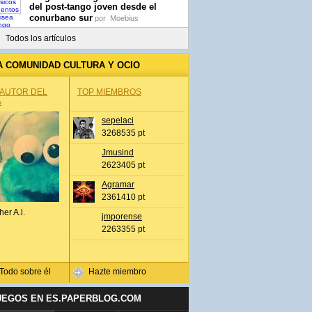
del post-tango joven desde el
conurbano sur
por
Moebius
Todos los artículos
A COMUNIDAD CULTURA Y OCIO
 AUTOR DEL
TOP MIEMBROS
A
sepelaci
3268535 pt
Jmusind
2623405 pt
Agramar
2361410 pt
her A.l.
jmporense
2263355 pt
Todo sobre él
Hazte miembro
UEGOS EN ES.PAPERBLOG.COM