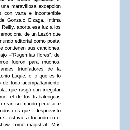
a una maravillosa excepción
 con vana e incontenible
 de Gonzalo Eizaga, íntima
 Reilly, aporta esa luz a los
 emocional de un Lezón que
mundo editorial como poeta.
e contienen sus canciones.
ajo –“Rugen las flores”, del
nroe fueron para muchos,
randes triunfadores de la
tonio Luque, o lo que es lo
to de todo acompañamiento,
la, que rasgó con irregular
mo, el de los trabalenguas
e crean su mundo peculiar e
 dudoso es que - desprovisto
 si estuviera tocando en el
show como magistral. Más