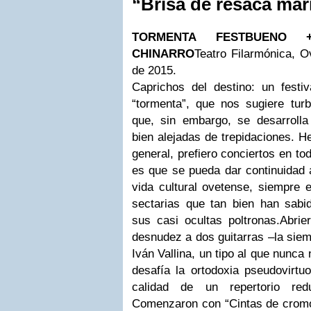
“Brisa de resaca mar
TORMENTA FEST
BUENO 
CHINARRO
Teatro Filarmónica, O
de 2015.
Caprichos del destino: un festi
“tormenta”, que nos sugiere turb
que, sin embargo, se desarrolla
bien alejadas de trepidaciones. H
general, prefiero conciertos en to
es que se pueda dar continuidad 
vida cultural ovetense, siempre
sectarias que tan bien han sabi
sus casi ocultas poltronas.Abri
desnudez a dos guitarras –la siem
Iván Vallina, un tipo al que nunc
desafía la ortodoxia pseudovirtu
calidad de un repertorio red
Comenzaron con “Cintas de cromo