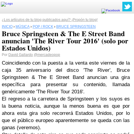
¿Los artículos de tu blog publicados aquí? ¡Propón tu blog!
INICIO
›
MÚSICA
›
POP / ROCK
›
BRUCE SPRINGSTEEN
Bruce Springsteen & The E Street Band
anuncian 'The River Tour 2016' (solo por
Estados Unidos)
Por
David Gallardo
@mercadeopop
Coincidiendo con la puesta a la venta este viernes de la
caja 35 aniversario del disco 'The River', Bruce
Springsteen & The E Street Band anuncian una gira
específica para presentar su contenido, llamada
genéricamente 'The River Tour 2016'.
El regreso a la carretera de Springsteen y los suyos es
la buena noticia, aunque la menos buena es que por
ahora esta gira solo recorrerá Estados Unidos, por lo
que el público europeo aparentemente se queda con las
ganas (veremos).