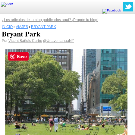
¿Los artículos de tu blog publicados aquí? ¡Propón tu blog!
INICIO
›
VIAJES
›
BRYANT PARK
Bryant Park
Por
Vicent Bañuls Carbó
@UnaventanaaNY
Save