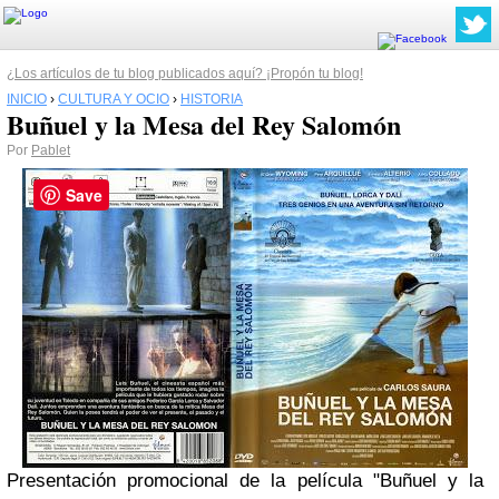
¿Los artículos de tu blog publicados aquí? ¡Propón tu blog!
INICIO
›
CULTURA Y OCIO
›
HISTORIA
Buñuel y la Mesa del Rey Salomón
Por
Pablet
Save
Presentación promocional de la película "Buñuel y la