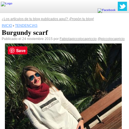
¿Los artículos de tu blog publicados aquí? ¡Propón tu blog!
INICIO
›
TENDENCIAS
Burgundy scarf
Publicado el 24 noviembre 2015 por
Fabiolapiccolocapriccio
@piccolocapricio
Save