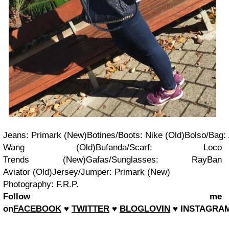
Jeans:
Primark
(New)Botines/Boots:
Nike
(Old)Bolso/Bag:
Wang
(Old)Bufanda/Scarf:
Loco
Trends
(New)Gafas/Sunglasses:
RayBan
Aviator
(Old)Jersey/Jumper:
Primark
(New)
Photography: F.R.P.
Follow me
on
FACEBOOK
♥
TWITTER
♥
BLOGLOVIN
♥
INSTAGRA