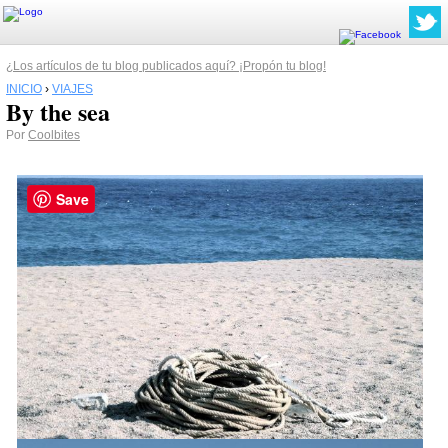
¿Los artículos de tu blog publicados aquí? ¡Propón tu blog!
INICIO
›
VIAJES
By the sea
Por
Coolbites
Save