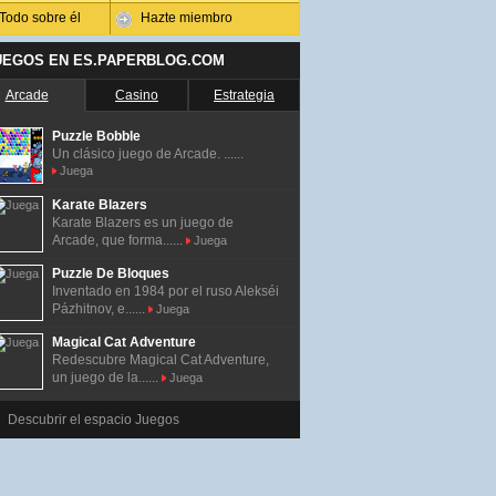
Todo sobre él
Hazte miembro
UEGOS EN ES.PAPERBLOG.COM
Arcade
Casino
Estrategia
Puzzle Bobble
Un clásico juego de Arcade. ......
Juega
Karate Blazers
Karate Blazers es un juego de
Arcade, que forma......
Juega
Puzzle De Bloques
Inventado en 1984 por el ruso Alekséi
Pázhitnov, e......
Juega
Magical Cat Adventure
Redescubre Magical Cat Adventure,
un juego de la......
Juega
Descubrir el espacio Juegos