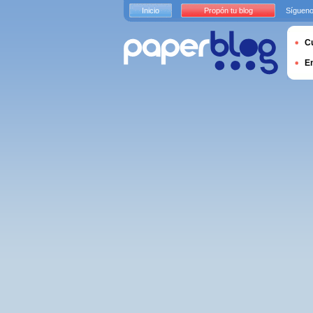
Inicio
Propón tu blog
Sígueno
Cu
E