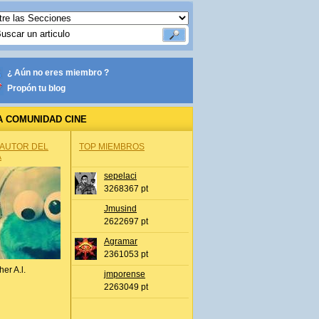
¿ Aún no eres miembro ?
Propón tu blog
A COMUNIDAD CINE
 AUTOR DEL
TOP MIEMBROS
A
sepelaci
3268367 pt
Jmusind
2622697 pt
Agramar
2361053 pt
her A.l.
jmporense
2263049 pt