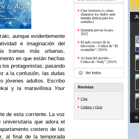
Cine txistorra (o cómo
chuparse los dedos ante
J
tamaña delicia para los
sentidos)
Quiniela previa óscars
2022
zaki, aunque evidentemente
El lado oscuro de la
atividad e imaginación del
televisión – Crítica de “El
escándalo” (2019)
cia tramas más urbanas,
Al final del arcoíris –
omento en que están hechas
Crítica de “Judy” (2019)
a los protagonistas, pasando
ez a la confusión, las dudas
Ver todos
o jóvenes adultos. Escribo
Revistas
nkai y la maravillosa
Your
Cine
Cultura y Ocio
te de esta corriente. La voz
e universitaria que adora el
apartamento costero de las
r, al final de la temporada