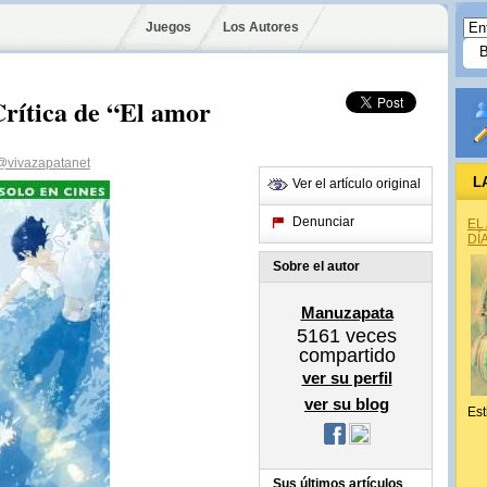
Juegos
Los Autores
Crítica de “El amor
@vivazapatanet
L
Ver el artículo original
Denunciar
EL
DÍ
Sobre el autor
Manuzapata
5161
veces
compartido
ver su perfil
ver su blog
Est
Sus últimos artículos