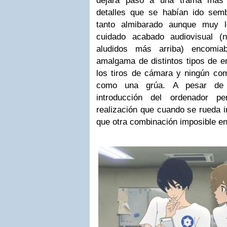
dejará paso a una trama más 
detalles que se habían ido sem
tanto almibarado aunque muy l
cuidado acabado audiovisual (
aludidos más arriba) encomia
amalgama de distintos tipos de e
los tiros de cámara y ningún com
como una grúa. A pesar de t
introducción del ordenador p
realización que cuando se rueda i
que otra combinación imposible en