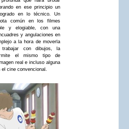
profunda que hará brotar
brando en ese principio un
ogrado en lo técnico. Un
nota común en los filmes
ble y elogiable, con una
ncuadres y angulaciones en
plejo a la hora de moverla
rabajar con dibujos, la
ermite el mismo tipo de
magen real e incluso alguna
 el cine convencional.