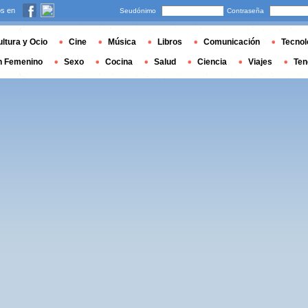
s en
Seudónimo
Contraseña
ltura y Ocio
Cine
Música
Libros
Comunicación
Tecnol
n Femenino
Sexo
Cocina
Salud
Ciencia
Viajes
Ten