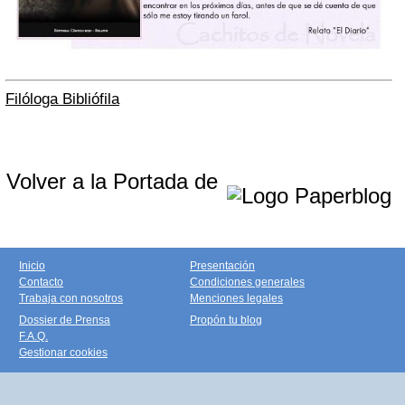
Filóloga Bibliófila
Volver a la Portada de
Inicio
Presentación
Contacto
Condiciones generales
Trabaja con nosotros
Menciones legales
Dossier de Prensa
Propón tu blog
F.A.Q.
Gestionar cookies