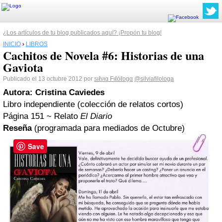
¿Los artículos de tu blog publicados aquí? ¡Propón tu blog!
INICIO
›
LIBROS
Cachitos de Novela #6: Historias de una
Gaviota
Publicado el 13 octubre 2012 por
ѕιℓνια Fιℓóℓogα
@silviafilologa
Autora: Cristina Caviedes
Libro independiente (colección de relatos cortos)
Página 151 ~ Relato
El Diario
Reseña
(programada para mediados de Octubre)
Save