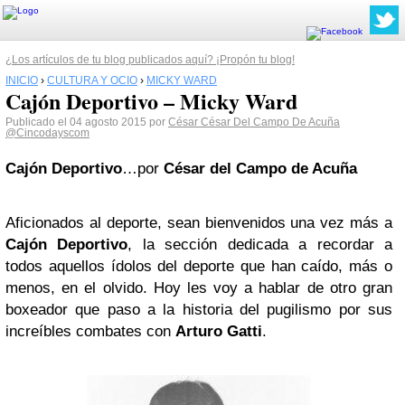
¿Los artículos de tu blog publicados aquí? ¡Propón tu blog!
INICIO
›
CULTURA Y OCIO
›
MICKY WARD
Cajón Deportivo – Micky Ward
Publicado el 04 agosto 2015 por
César César Del Campo De Acuña
@Cincodayscom
Cajón Deportivo
…por
César del Campo de Acuña
Aficionados al deporte, sean bienvenidos una vez más a
Cajón Deportivo
, la sección dedicada a recordar a
todos aquellos ídolos del deporte que han caído, más o
menos, en el olvido. Hoy les voy a hablar de otro gran
boxeador que paso a la historia del pugilismo por sus
increíbles combates con
Arturo Gatti
.