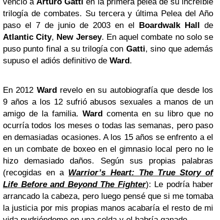
venció a
Arturo Gatti
en la primera pelea de su increíble
trilogía de combates. Su tercera y última Pelea del Año
paso el 7 de junio de 2003 en el
Boardwalk Hall
de
Atlantic City
,
New Jersey
. En aquel combate no solo se
puso punto final a su trilogía con
Gatti
, sino que además
supuso el adiós definitivo de
Ward
.
En 2012
Ward
revelo en su autobiografía que desde los
9 años a los 12 sufrió abusos sexuales a manos de un
amigo de la familia.
Ward
comenta en su libro que no
ocurría todos los meses o todas las semanas, pero paso
en demasiadas ocasiones. A los 15 años se enfrento a el
en un combate de boxeo en el gimnasio local pero no le
hizo demasiado daños. Según sus propias palabras
(recogidas en a
Warrior’s Heart: The True Story of
Life Before and Beyond The Fighter
): Le podría haber
arrancado la cabeza, pero luego pensé que si me tomaba
la justicia por mis propias manos acabaría el resto de mi
vida pudriéndome en una celda y el habría ganado.