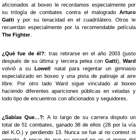
aficionados al boxeo le recordamos especialmente por
su trilogía de combates contra el malogrado
Arturo
Gatti
y por su tenacidad en el cuadrilátero. Otros le
recuerdan especialmente por la recomendable película
The Fighter
.
¿Qué fue de él?:
tras retirarse en el año 2003 (justo
después de su última y tercera pelea con
Gatti
),
Ward
volvió a su
Lowell
natal para regentar un gimnasio
especializado en boxeo y una pista de patinaje al aire
libre. Por otro lado Ward sigue vinculado al boxeo
haciendo diferentes apariciones públicas en veladas y
todo tipo de encuentros con aficionados y seguidores.
¿Sabías Que…?:
A lo largo de su carrera disputo un
total de 51 combates, ganado 38 de ellos (28 por la vía
del K.O.) y perdiendo 13. Nunca se fue al no contest ni
empato. A pesar de que su record no es el mejor del