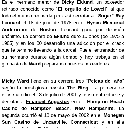
Es el hermano menor de
Dicky Eklund
, un boxeador
retirado conocido como “
El orgullo de Lowell
” al que
todo el mundo recuerda por casi derrotar a
“Sugar” Ray
Leonard
el 18 de julio de 1978 en el
Hynes Memorial
Auditorium
de
Boston
. Leonard gano por decisión
unánime. La carrera de
Eklund
duro 10 años (de 1975 a
1985) y en los 80 desarrollo una adicción por el crack
que le termino llevando a la cárcel. Fue el entrenador de
su hermano durante algún tiempo y hoy trabaja en el
gimnasio de
Ward
preparando nuevos boxeadores.
Micky Ward
tiene en su carrera tres “
Peleas del año
”
según la prestigiosa
revista
The Ring
. La primera de
ellas sucedió el 13 de julio de 2001 y le vio enfrentarse y
derrotar a
Emanuel Augustus
en el
Hampton Beach
Casino
de
Hampton Beach
,
New Hampshire
. La
segunda ocurrió el 18 de mayo de 2002 en el
Mohegan
Sun Casino
de
Uncasville
,
Connecticut
y en ella