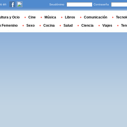
s en
Seudónimo
Contraseña
ltura y Ocio
Cine
Música
Libros
Comunicación
Tecnol
n Femenino
Sexo
Cocina
Salud
Ciencia
Viajes
Ten