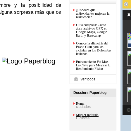
mbre y la posibilidad de
¿Conoces que
 alguna sorpresa más que os
antioxidantes mejoran la
J
resistencia?
Guía completa: Cómo
abrir archivos GPX en
Google Maps, Google
Earth y Basecamp
Conoce la altimetría del
Passo Giau para los
ciclistas en los Dolomitas
italianos
e
Entrenamiento Fat Max:
La Clave para Mejorar tu
Rendimiento Físico
Ver todos
Dossiers Paperblog
Roma
ciudades
Miguel Indurain
Ciclistas