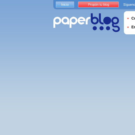
Inicio
Propón tu blog
Sígueno
Cu
E