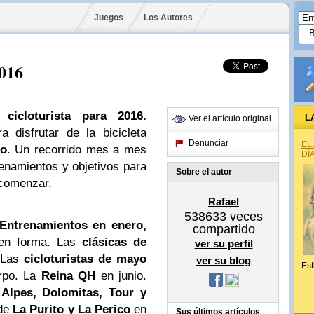
Juegos
Los Autores
2016
 cicloturista para 2016.
L
Ver el artículo original
 disfrutar de la bicicleta
Denunciar
EL
ño
. Un recorrido mes a mes
DÍ
trenamientos y objetivos para
Sobre el autor
 comenzar.
Rafael
538633
veces
Entrenamientos en enero,
compartido
en forma. Las
clásicas de
ver su perfil
 Las
cicloturistas de mayo
ver su blog
Est
erpo. La
Reina QH
en junio.
Alpes, Dolomitas, Tour y
 de
La Purito y La Perico
en
Sus últimos artículos