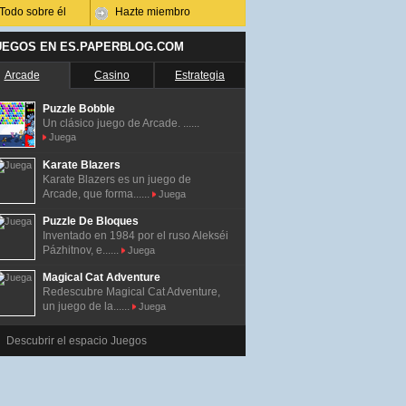
Todo sobre él
Hazte miembro
UEGOS EN ES.PAPERBLOG.COM
Arcade
Casino
Estrategia
Puzzle Bobble
Un clásico juego de Arcade. ......
Juega
Karate Blazers
Karate Blazers es un juego de
Arcade, que forma......
Juega
Puzzle De Bloques
Inventado en 1984 por el ruso Alekséi
Pázhitnov, e......
Juega
Magical Cat Adventure
Redescubre Magical Cat Adventure,
un juego de la......
Juega
Descubrir el espacio Juegos