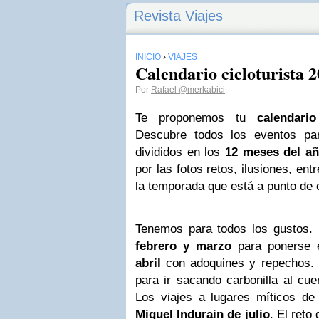
Revista Viajes
INICIO
›
VIAJES
Calendario cicloturista 
Por
Rafael
@merkabici
Te proponemos tu
calendario
Descubre todos los eventos para
divididos en los
12 meses del a
por las fotos retos, ilusiones, en
la temporada que está a punto de
Tenemos para todos los gustos.
febrero y marzo
para ponerse 
abril
con adoquines y repechos.
para ir sacando carbonilla al cu
Los viajes a lugares míticos de
Miguel Indurain de julio
. El reto