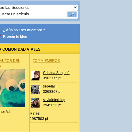
¿ Aún no eres miembro ?
Propón tu blog
A COMUNIDAD VIAJES
 AUTOR DEL
TOP MIEMBROS
A
Cristina Sanjosé
3902175 pt
sepelaci
3268367 pt
silviainterblog
2945856 pt
her A.l.
Rafael
1987503 pt