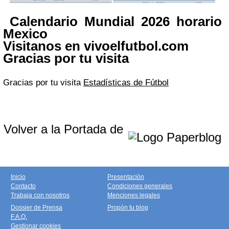
Calendario Mundial 2026 horario
Mexico
Visitanos en vivoelfutbol.com
Gracias por tu visita
Gracias por tu visita
Estadísticas de Fútbol
Volver a la Portada de
Inicio
Presentación
Contacto
Condiciones generales
Trabaja con nosotros
Menciones legales
Dossier de Prensa
Propón tu blog
F.A.Q.
Gestionar cookies