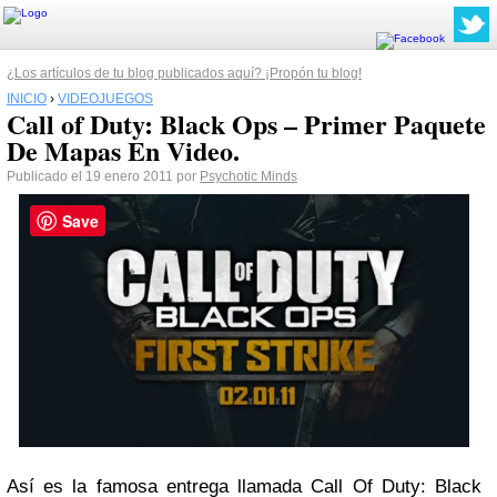
¿Los artículos de tu blog publicados aquí? ¡Propón tu blog!
INICIO
›
VIDEOJUEGOS
Call of Duty: Black Ops – Primer Paquete
De Mapas En Video.
Publicado el 19 enero 2011 por
Psychotic Minds
Save
Así es la famosa entrega llamada Call Of Duty: Black