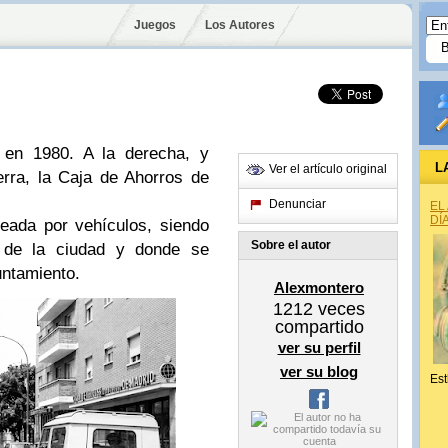
Juegos
Los Autores
 en 1980. A la derecha, y
L
Ver el artículo original
erra, la Caja de Ahorros de
Denunciar
EL
DÍ
eada por vehículos, siendo
Sobre el autor
l de la ciudad y donde se
untamiento.
Alexmontero
1212
veces
compartido
ver su perfil
ver su blog
Est