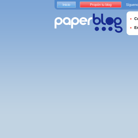
Inicio
Propón tu blog
Sígueno
Cu
E