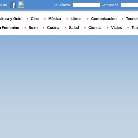
s en
Seudónimo
Contraseña
ltura y Ocio
Cine
Música
Libros
Comunicación
Tecnol
n Femenino
Sexo
Cocina
Salud
Ciencia
Viajes
Ten