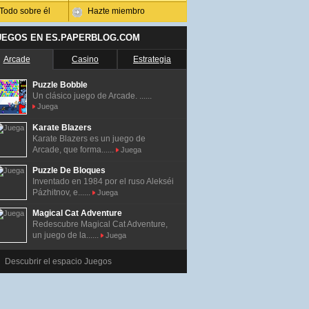
Todo sobre él
Hazte miembro
UEGOS EN ES.PAPERBLOG.COM
Arcade
Casino
Estrategia
Puzzle Bobble
Un clásico juego de Arcade. ......
Juega
Karate Blazers
Karate Blazers es un juego de
Arcade, que forma......
Juega
Puzzle De Bloques
Inventado en 1984 por el ruso Alekséi
Pázhitnov, e......
Juega
Magical Cat Adventure
Redescubre Magical Cat Adventure,
un juego de la......
Juega
Descubrir el espacio Juegos