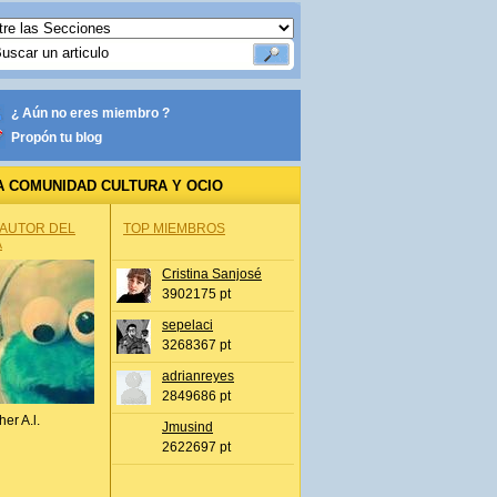
¿ Aún no eres miembro ?
Propón tu blog
A COMUNIDAD CULTURA Y OCIO
 AUTOR DEL
TOP MIEMBROS
A
Cristina Sanjosé
3902175 pt
sepelaci
3268367 pt
adrianreyes
2849686 pt
her A.l.
Jmusind
2622697 pt