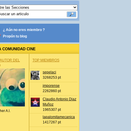
¿ Aún no eres miembro ?
Propón tu blog
A COMUNIDAD CINE
 AUTOR DEL
TOP MIEMBROS
A
sepelaci
3268253 pt
jmporense
2262860 pt
Claudio Antonio Diaz
Muñoz
1965307 pt
her A.l.
lapalomitamecanica
1417267 pt