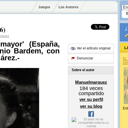
Juegos
Los Autores
6)
rquez
 mayor' (España,
L
Ver el artículo original
onio Bardem, con
árez.-
Denunciar
EL
DÍ
Sobre el autor
Manuelmarquez
184
veces
compartido
ver su perfil
ver su blog
Est