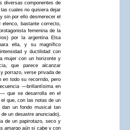
as diversas componentes de
 las cuales no quisiera dejar
 y sin por ello desmerecer el
el elenco, bastante correcto,
 protagonista femenina de la
ios) por la argentina Elsa
ara ella, y su magnífico
 intensidad y ductilidad con
a mujer con un horizonte y
cia, que parece alcanzar
 porrazo, verse privada de
on en todo su recorrido, pero
ecuencia —brillantísima en
n— que se desarrolla en el
 el que, con las notas de un
e dan un fondo musical tan
de un desastre anunciado),
ada de un papirotazo, seco y
más amargo aún si cabe y con