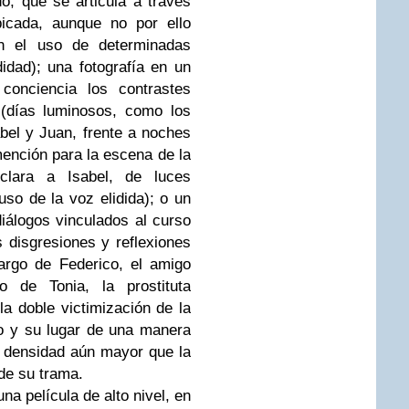
do, que se articula a través
bicada, aunque no por ello
(en el uso de determinadas
idad); una fotografía en un
conciencia los contrastes
e (días luminosos, como los
bel y Juan, frente a noches
mención para la escena de la
lara a Isabel, de luces
uso de la voz elidida); o un
diálogos vinculados al curso
s disgresiones y reflexiones
argo de Federico, el amigo
o de Tonia, la prostituta
a doble victimización de la
o y su lugar de una manera
a densidad aún mayor que la
de su trama.
a película de alto nivel, en