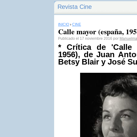
Revista Cine
INICIO
›
CINE
Calle mayor (españa, 195
Publicado el 17 noviembre 2016 por
Manuelma
* Crítica de 'Calle
1956), de Juan Ant
Betsy Blair y José Su