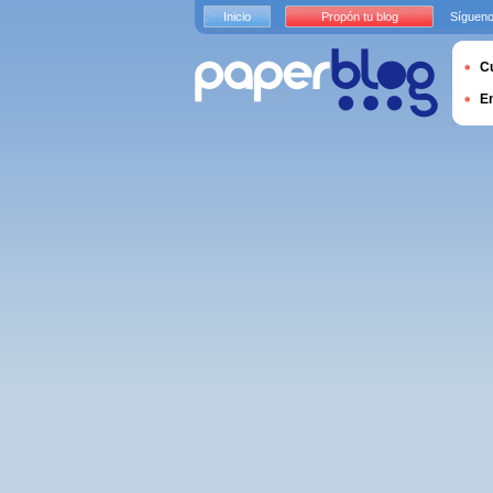
Inicio
Propón tu blog
Sígueno
Cu
E