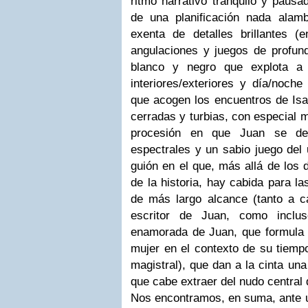
ritmo narrativo tranquilo y pausa
de una planificación nada alam
exenta de detalles brillantes 
angulaciones y juegos de profund
blanco y negro que explota a 
interiores/exteriores y día/noch
que acogen los encuentros de Isa
cerradas y turbias, con especial 
procesión en que Juan se dec
espectrales y un sabio juego del 
guión en el que, más allá de los 
de la historia, hay cabida para la
de más largo alcance (tanto a c
escritor de Juan, como inclus
enamorada de Juan, que formula l
mujer en el contexto de su tiemp
magistral), que dan a la cinta un
que cabe extraer del nudo central 
Nos encontramos, en suma, ante un