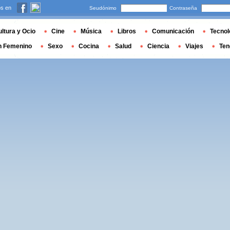
s en
Seudónimo
Contraseña
ltura y Ocio
Cine
Música
Libros
Comunicación
Tecnol
n Femenino
Sexo
Cocina
Salud
Ciencia
Viajes
Ten