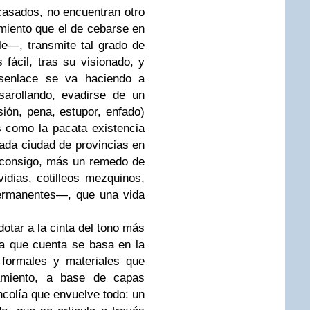
 casados, no encuentran otro
miento que el de cebarse en
le—, transmite tal grado de
fácil, tras su visionado, y
esenlace se va haciendo a
arollando, evadirse de un
sión, pena, estupor, enfado)
 como la pacata existencia
ada ciudad de provincias en
n consigo, más un remedo de
dias, cotilleos mezquinos,
permanentes—, que una vida
dotar a la cinta del tono más
ria que cuenta se basa en la
 formales y materiales que
lamiento, a base de capas
ncolía que envuelve todo: un