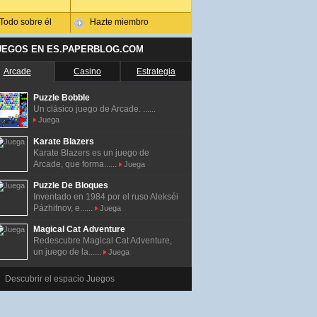
Todo sobre él
Hazte miembro
UEGOS EN ES.PAPERBLOG.COM
Arcade
Casino
Estrategia
Puzzle Bobble
Un clásico juego de Arcade. ......
Juega
Karate Blazers
Karate Blazers es un juego de
Arcade, que forma......
Juega
Puzzle De Bloques
Inventado en 1984 por el ruso Alekséi
Pázhitnov, e......
Juega
Magical Cat Adventure
Redescubre Magical Cat Adventure,
un juego de la......
Juega
Descubrir el espacio Juegos