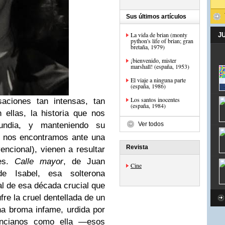
Sus últimos artículos
La vida de brian (monty
J
python's life of brian; gran
bretaña, 1979)
¡bienvenido, mister
marshall! (españa, 1953)
El viaje a ninguna parte
(españa, 1986)
Los santos inocentes
aciones tan intensas, tan
(españa, 1984)
 ellas, la historia que nos
undia, y manteniendo su
Ver todos
e nos encontramos ante una
Revista
encional), vienen a resultar
tes.
Calle mayor
, de Juan
Cine
de Isabel, esa solterona
al de esa década crucial que
ufre la cruel dentellada de un
a broma infame, urdida por
incianos como ella —esos