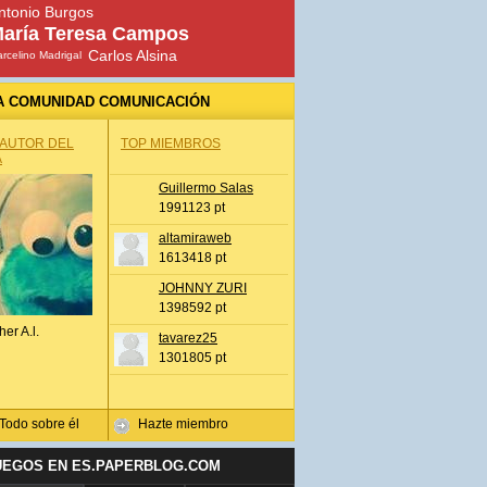
ntonio Burgos
aría Teresa Campos
Carlos Alsina
rcelino Madrigal
A COMUNIDAD COMUNICACIÓN
 AUTOR DEL
TOP MIEMBROS
A
Guillermo Salas
1991123 pt
altamiraweb
1613418 pt
JOHNNY ZURI
1398592 pt
her A.l.
tavarez25
1301805 pt
Todo sobre él
Hazte miembro
UEGOS EN ES.PAPERBLOG.COM