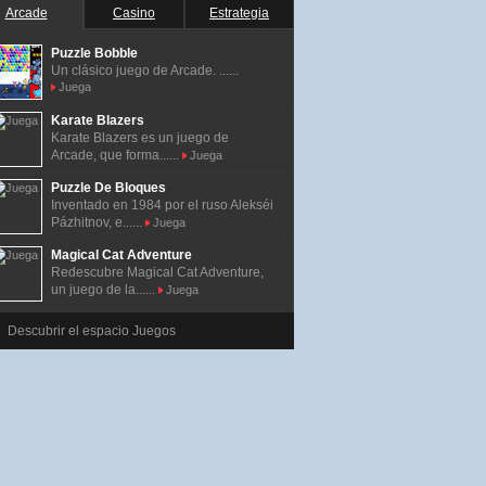
Arcade
Casino
Estrategia
Puzzle Bobble
Un clásico juego de Arcade. ......
Juega
Karate Blazers
Karate Blazers es un juego de
Arcade, que forma......
Juega
Puzzle De Bloques
Inventado en 1984 por el ruso Alekséi
Pázhitnov, e......
Juega
Magical Cat Adventure
Redescubre Magical Cat Adventure,
un juego de la......
Juega
Descubrir el espacio Juegos