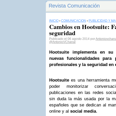
Revista Comunicación
INICIO
›
COMUNICACIÓN
›
PUBLICIDAD Y M
Cambios en Hootsuite: F
seguridad
Publicado el 06 agosto 2014 por
Antoniovchana
@AntonioVChanal
Hootsuite implementa en su 
nuevas funcionalidades para p
profesionales y la seguridad en e
Hootsuite
es una herramienta mu
poder monitorizar conversa
publicaciones en las redes socia
sin duda la más usada por la ma
españoles que se dedican al ma
online y al
social media
.