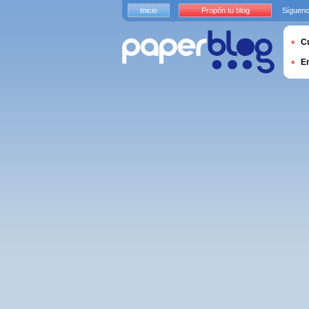
Inicio
Propón tu blog
Sígueno
Cu
E