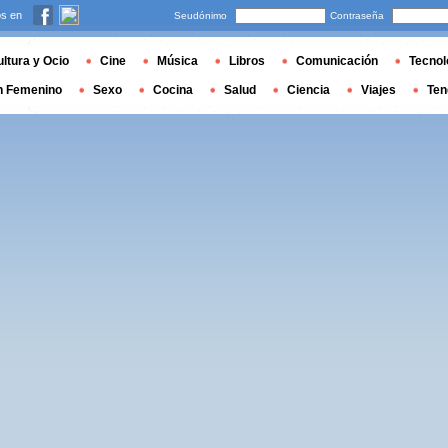
s en
Seudónimo
Contraseña
ltura y Ocio
Cine
Música
Libros
Comunicación
Tecnol
n Femenino
Sexo
Cocina
Salud
Ciencia
Viajes
Ten