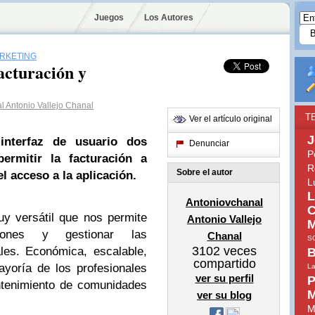
Juegos
Los Autores
ARKETING
acturación y
l Antonio Vallejo Chanal
T
Ver el artículo original
J
interfaz de usuario dos
Denunciar
P
ermitir la facturación a
R
Sobre el autor
l acceso a la aplicación.
L
L
Antoniovchanal
C
y versátil que nos permite
Antonio Vallejo
M
ciones y gestionar las
Chanal
S
3102
veces
les. Económica, escalable,
B
compartido
yoría de los profesionales
La
ver su perfil
P
ntenimiento de comunidades
M
ver su blog
M