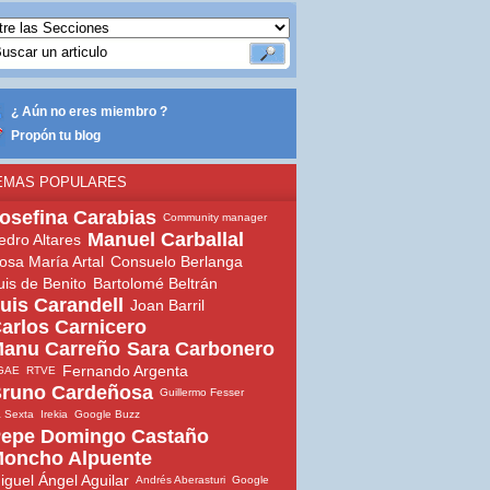
¿ Aún no eres miembro ?
Propón tu blog
EMAS POPULARES
osefina Carabias
Community manager
Manuel Carballal
edro Altares
osa María Artal
Consuelo Berlanga
uis de Benito
Bartolomé Beltrán
uis Carandell
Joan Barril
arlos Carnicero
anu Carreño
Sara Carbonero
Fernando Argenta
GAE
RTVE
runo Cardeñosa
Guillermo Fesser
 Sexta
Irekia
Google Buzz
epe Domingo Castaño
oncho Alpuente
iguel Ángel Aguilar
Andrés Aberasturi
Google