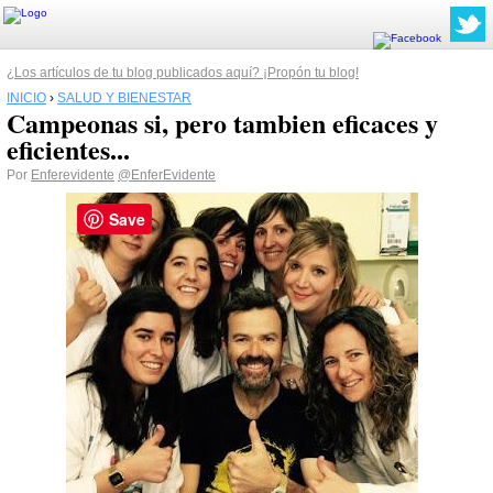
¿Los artículos de tu blog publicados aquí? ¡Propón tu blog!
INICIO
›
SALUD Y BIENESTAR
Campeonas si, pero tambien eficaces y
eficientes...
Por
Enferevidente
@EnferEvidente
Save