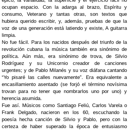
épico, la vanalidad, la superficie y el ejercicio fácil no
ocupan espacio. Con la adarga al brazo, Espíritu y
consumo, Veterano y tantas otras, son textos que
hubiera querido escribir, y, además, pruebas de que la
voz de una generación está latiendo y existe, A guitarra
limpia.
No fue fácil. Para los nacidos después del triunfo de la
revolución cubana la música también era sinónimo de
política. Aún más, era sinónimo de trova, de Silvio
Rodríguez y su Unicornio creador de canciones
urgentes; y de Pablo Milanés y su voz diáfana cantando
“Yo pisaré las calles nuevamente”. Era equivalente a
encasillamiento asentado (se forjó el término novísima
trovan para no tener que nombrarlos uno por uno) y
herencia asumida.
Fue así. Músicos como Santiago Feliú, Carlos Varela o
Frank Delgado, nacieron en los 60, escuchando la
poesía hecha canción de Silvio y Pablo, pero con la
certeza de haber superado la época de entusiasmo