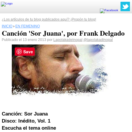
¿Los artículos de tu blog publicados aquí? ¡Propón tu blog!
INICIO
›
EN FEMENINO
Canción 'Sor Juana', por Frank Delgado
Publicado el 13 enero 2013 por
Lapolakadelnopal
@lapolakadlnopal
Save
Canción: Sor Juana
Disco: Inédito, Vol. 1
Escucha el tema online