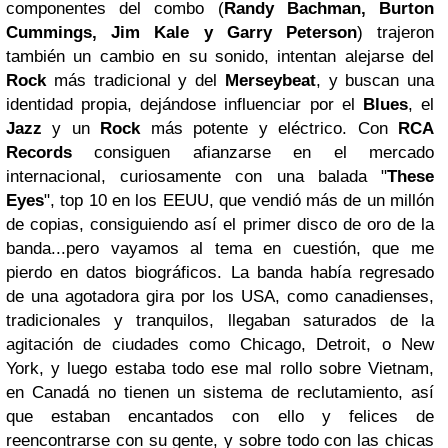
componentes del combo (
Randy Bachman, Burton
Cummings, Jim Kale y Garry Peterson
) trajeron
también un cambio en su sonido, intentan alejarse del
Rock
más tradicional y del
Merseybeat
, y buscan una
identidad propia, dejándose influenciar por el
Blues
, el
Jazz
y un
Rock
más potente y eléctrico. Con
RCA
Records
consiguen afianzarse en el mercado
internacional, curiosamente con una balada "
These
Eyes
", top 10 en los EEUU, que vendió más de un millón
de copias, consiguiendo así el primer disco de oro de la
banda...pero vayamos al tema en cuestión, que me
pierdo en datos biográficos. La banda había regresado
de una agotadora gira por los USA, como canadienses,
tradicionales y tranquilos, llegaban saturados de la
agitación de ciudades como Chicago, Detroit, o New
York, y luego estaba todo ese mal rollo sobre Vietnam,
en Canadá no tienen un sistema de reclutamiento, así
que estaban encantados con ello y felices de
reencontrarse con su gente, y sobre todo con las chicas