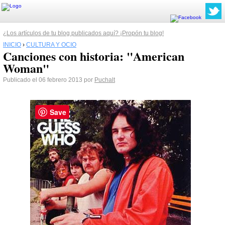
¿Los artículos de tu blog publicados aquí? ¡Propón tu blog!
INICIO
›
CULTURA Y OCIO
Canciones con historia: "American
Woman"
Publicado el 06 febrero 2013 por
Puchalt
Save