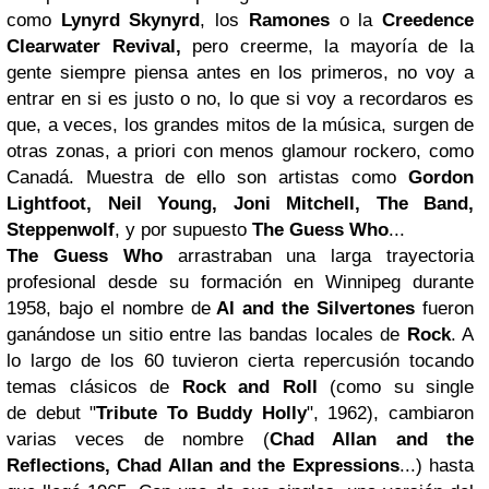
como
Lynyrd Skynyrd
, los
Ramones
o la
Creedence
Clearwater Revival,
pero creerme, la mayoría de la
gente siempre piensa antes en los primeros, no voy a
entrar en si es justo o no, lo que si voy a recordaros es
que, a veces, los grandes mitos de la música, surgen de
otras zonas, a priori con menos glamour rockero, como
Canadá. Muestra de ello son artistas como
Gordon
Lightfoot, Neil Young, Joni Mitchell, The Band,
Steppenwolf
, y por supuesto
The Guess Who
...
The Guess Who
arrastraban una larga trayectoria
profesional desde su formación en Winnipeg durante
1958, bajo el nombre de
Al and the Silvertones
fueron
ganándose un sitio entre las bandas locales de
Rock
. A
lo largo de los 60 tuvieron cierta repercusión tocando
temas clásicos de
Rock and Roll
(como su single
de debut "
Tribute To Buddy Holly
", 1962), cambiaron
varias veces de nombre (
Chad Allan and the
Reflections, Chad Allan and the Expressions
...) hasta