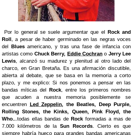
Por lo general se suele argumentar que el
Rock and
Roll
, a pesar de haber germinado en las negras voces
del
Blues
americano, y tras una fase de infancia con
artistas como
Chuck Berry,
Eddie Cochran
o
Jerry
Lee
Lewis
, alcanzó su madurez y plenitud al otro lado del
charco, en Gran Bretaña. Es una afirmación discutible,
abierta al debate, que se basa en la memoria a corto
plazo, y me explico: Si nos ponemos a pensar en las
bandas míticas del
Rock
, entre los primeros nombres
que acuden a nuestra memoria posiblemente se
encuentren
Led Zeppelin
, the Beatles, Deep Purple,
Rolling Stones, the Kinks, Queen,
Pink
Floyd, the
Who..
.todas ellas bandas de
Rock
formadas a mas de
7.000 kilómetros de la
Sun Records
. Cierto es que
siempre habría hueco para grandes bandas americanas