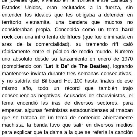
de jóvenes que, viviendo en la frontera entre Canadá y
Estados Unidos, eran reclutados a la fuerza, sin
entender los ideales que les obligaba a defender en
territorio vietnamita, una bandera que muchos no
consideraban propia. Concebida como un tema
hard
rock
con una intro lenta de
blues
(que fue eliminada en
aras de la comercialidad), su tremendo riff caló
rápidamente entre el público de medio mundo. Numero
uno absoluto desde su lanzamiento en enero de 1970
(compitiendo con "
Let it Be
" de
The Beatles
), logrando
mantenerse invicta durante tres semanas consecutivas,
y no saldría del Billboard Hot 100 hasta finales de ese
mismo año, todo un récord que también trajo
consecuencias negativas. Acusados de chauvinistas, el
tema encendió las iras de diversos sectores, para
empezar, algunas feministas estadounidenses afirmaban
que se trataba de un tema de contenido abiertamente
machista, la banda tuvo que salir en diversos medios
para explicar que la dama a la que se refería la canción