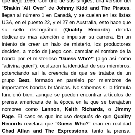
que llegó 1965. Con uno de sus singles, una versión del
"
Shakin 'All Over
" de
Johnny Kidd and The Pirates
,
llegan al número 1 en Canadá, y se cuelan en las listas
USA, en el puesto 22, y el 27 en Australia, esto hace que
su sello discográfico (
Quality Records
) decida
dedicarles mas atención e impulsar su carrera. En un
intento de crear un halo de misterio, los productores
deciden, a modo de juego con, cambiar el nombre de la
banda por el misterioso "
Guess Who?
" (algo así como
"adivina quien"), ocultaron la identidad de sus miembros,
potenciando así la creencia de que se trataba de un
grupo
Beat
, formado en paralelo por miembros de
importantes bandas británicas. No sabemos si la fórmula
funcionó bien, aunque se pueden encontrar artículos de
prensa americana de la época en la que se barajaban
nombres como
Lennon, Keith
Richards
, o
Jimmy
Page
. El caso es que incluso después de que
Quality
Records
revelara que "
Guess Who?
" eran en realidad
Chad Allan and The Expressions
, tanto la prensa,