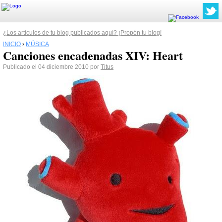
¿Los artículos de tu blog publicados aquí? ¡Propón tu blog!
INICIO
›
MÚSICA
Canciones encadenadas XIV: Heart
Publicado el 04 diciembre 2010 por
Titus