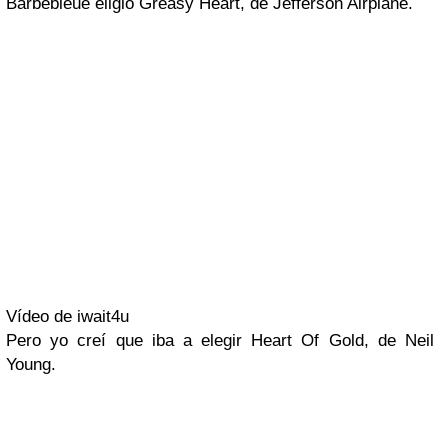
Barbebleue
eligió
Greasy Heart
, de
Jefferson Airplane
.
Vídeo de iwait4u
Pero yo creí que iba a elegir
Heart Of Gold
, de
Neil
Young
.