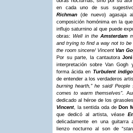
obras nocturnas, sino por su ator
en cada uno de sus sugestivo
Richman
(de nuevo) agasaja al
composición homónima en la que
influjo saturnino al que puede ex
obras:
Well in the
Amsterdam
mu
and trying to find a way not to be t
the room sincere/ Vincent
Van Go
Por su parte, la cantautora
Joni
interpretación sobre Van Gogh 
forma ácida en
Turbulent indigo
de entender a los verdaderos art
burning hearth,” he said/ People
comes to warm themselves”.
Au
dedicado al héroe de los girasoles
Vincent
, la sentida oda de
Don 
que dedicó al artista, véase
E
delicadamente en una guitarra 
lienzo nocturno al son de “
star