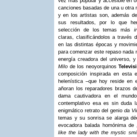
vez más popular y accesible en 
canciones basadas de una u otra 
y en los artistas son, además d
sus resultados, por lo que he
selección de los temas más
i
claras, clasificándolos a través 
en las distintas épocas y movimie
para comenzar este repaso nada m
energía creadora del universo, 
Milo
de los neoyorquinos
Televis
composición inspirada en esta 
helenística –que hoy reside en 
añoran los reparadores brazos d
dama cautivadora en el mundo 
contemplativo esa es sin duda 
enigmático retrato del genio
da Vi
temas y su sonrisa se alarga dé
evocadora balada homónima de
like the lady with the mystic smil