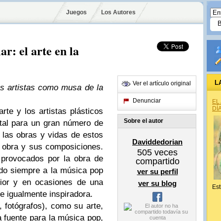
Juegos
Los Autores
r: el arte en la
L
Ver el artículo original
s artistas como musa de la
Denunciar
EL
DÍ
rte y los artistas plásticos
Sobre el autor
tal para un gran número de
 las obras y vidas de estos
Daviddedorian
a obra y sus composiciones.
505
veces
s provocados por la obra de
compartido
ado siempre a la música pop
ver su perfil
rior y en ocasiones de una
ver su blog
Est
e igualmente inspiradora.
s, fotógrafos), como su arte,
 fuente para la música pop,