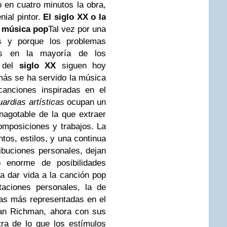
o en cuatro minutos la obra,
nial pintor.
El siglo XX o la
la música pop
Tal vez por una
as y porque los problemas
os en la mayoría de los
s del
siglo XX
siguen hoy
 más se ha servido la música
anciones inspiradas en el
ardias artísticas
ocupan un
nagotable de la que extraer
omposiciones y trabajos. La
tos, estilos, y una continua
ibuciones personales, dejan
 enorme de posibilidades
ra dar vida a la canción pop
aciones personales, la de
las más representadas en el
an Richman, ahora con sus
ra de lo que los estímulos