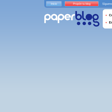
Inicio
Propón tu blog
Sígueno
Cu
E