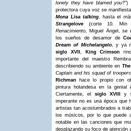
lonely they have blamed you?”
)
protectora cuya voz se manifiest
Mona Lisa talking
, hasta el más
Strangelove
(corte 10. Min
Renacimiento
, Miguel Ángel, se 
los sueños de desamor de
Co
Dream of Michelangelo
, y ya 
siglo XVII
,
King Crimson
rind
importante del maestro Rembra
describiendo su ambiente en
The
Captain and his squad of troopers
Richman
hace lo propio con ot
pintura holandesa en la genial
Ciertamente, el
siglo XVIII
y s
imperante no es una época que 
artistas tan acostumbrados a trab
los músicos, por lo que puede a
notable en las canciones que mues
desplazando su foco de atención 