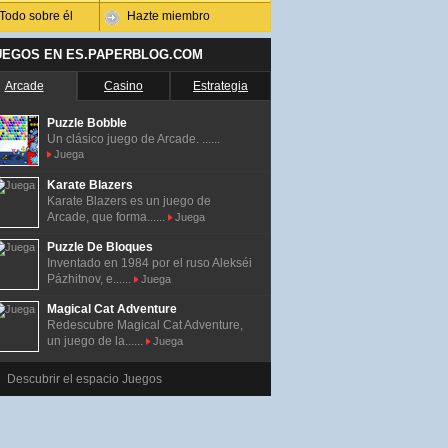
Todo sobre él
Hazte miembro
UEGOS EN ES.PAPERBLOG.COM
Arcade
Casino
Estrategia
Puzzle Bobble
Un clásico juego de Arcade. ......
Juega
Karate Blazers
Karate Blazers es un juego de
Arcade, que forma......
Juega
Puzzle De Bloques
Inventado en 1984 por el ruso Alekséi
Pázhitnov, e......
Juega
Magical Cat Adventure
Redescubre Magical Cat Adventure,
un juego de la......
Juega
Descubrir el espacio Juegos