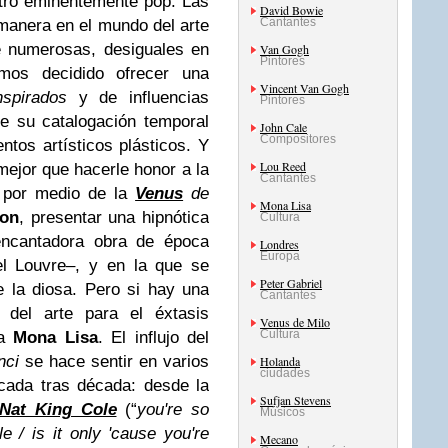
otro eminentemente pop.
Las
David Bowie
Cantantes
manera en el mundo del arte
e numerosas, desiguales en
Van Gogh
Pintores
mos decidido ofrecer una
Vincent Van Gogh
nspirados
y de influencias
Pintores
de su catalogación temporal
John Cale
Compositores
ntos artísticos plásticos. Y
Lou Reed
ejor que hacerle honor a la
Cantantes
y por medio de la
Venus
de
Mona Lisa
ion
, presentar una hipnótica
Cultura
encantadora obra de época
Londres
Europa
el Louvre–, y en la que se
Peter Gabriel
e la diosa.
Pero si hay una
Cantantes
del arte para el éxtasis
Venus de Milo
Cultura
la
Mona Lisa
. El influjo del
nci
se hace sentir en varios
Holanda
ciudades
cada tras década: desde la
Sufjan Stevens
Nat King Cole
(“
you're so
Músicos
e / is it only 'cause you're
Mecano