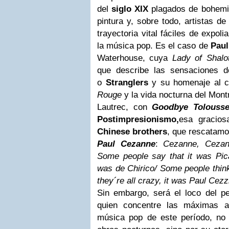
del
siglo XIX
plagados de bohemia
pintura y, sobre todo, artistas d
trayectoria vital fáciles de expoli
la música pop. Es el caso de
Paul
Waterhouse, cuya
Lady of Shalot
que describe las sensaciones de
o
Stranglers
y su homenaje al cr
Rouge
y la vida nocturna del Mont
Lautrec, con
Goodbye Tolouss
Postimpresionismo,
esa gracios
Chinese brothers
, que rescatamo
Paul Cezanne
:
Cezanne, Cezan
Some people say that it was Pica
was de Chirico/ Some people think 
they´re all crazy, it was Paul Ce
Sin embargo, será el loco del pe
quien concentre las máximas a
música pop de este período, no 