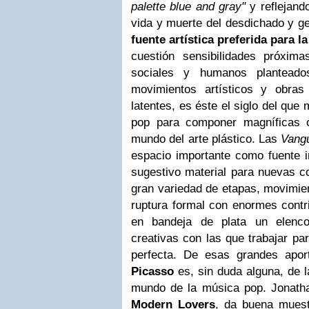
palette blue and gray"
y reflejand
vida y muerte del desdichado y ge
fuente artística preferida para 
cuestión sensibilidades próxim
sociales y humanos plantead
movimientos artísticos y obra
latentes, es éste el siglo del que
pop para componer magníficas c
mundo del arte plástico. Las
Vangu
espacio importante como fuente i
sugestivo material para nuevas c
gran variedad de etapas, movimien
ruptura formal con enormes contr
en bandeja de plata un elenco
creativas con las que trabajar pa
perfecta.
De esas grandes aport
Picasso
es, sin duda alguna, de 
mundo de la música pop. Jonath
Modern Lovers
, da buena muest