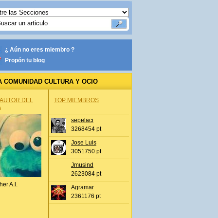
¿ Aún no eres miembro ?
Propón tu blog
A COMUNIDAD CULTURA Y OCIO
 AUTOR DEL
TOP MIEMBROS
A
sepelaci
3268454 pt
Jose Luis
3051750 pt
Jmusind
2623084 pt
her A.l.
Agramar
2361176 pt