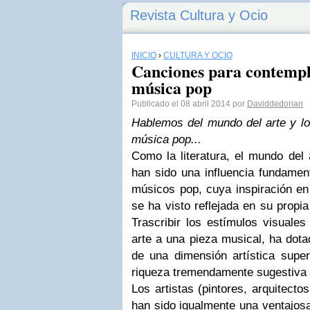
Revista Cultura y Ocio
INICIO
›
CULTURA Y OCIO
Canciones para contempla
música pop
Publicado el 08 abril 2014 por
Daviddedorian
Hablemos del mundo del arte y lo
música pop...
Como la literatura, el mundo del a
han sido una influencia fundamen
músicos pop, cuya inspiración en
se ha visto reflejada en su propi
Trascribir los estímulos visuale
arte a una pieza musical, ha dot
de una dimensión artística supe
riqueza tremendamente sugestiva 
Los artistas (pintores, arquitecto
han sido igualmente una ventajosa