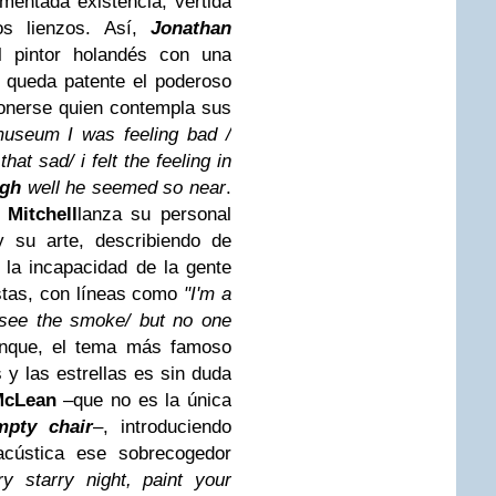
mentada existencia, vertida
s lienzos. Así,
Jonathan
 pintor holandés con una
 queda patente el poderoso
ponerse quien contempla sus
seum I was feeling bad /
hat sad/ i felt the feeling in
gh
well he seemed so near
.
 Mitchell
lanza su personal
y su arte, describiendo de
la incapacidad de la gente
istas, con líneas como
"I'm a
 see the smoke/ but no one
nque, el tema más famoso
 y las estrellas es sin duda
McLean
–que no es la única
mpty chair
–, introduciendo
acústica ese sobrecogedor
ry starry night, paint your