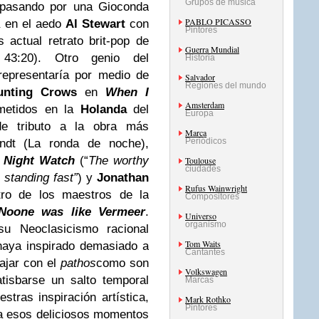
Grupos de música
 pasando por una Gioconda
PABLO PICASSO
a en el aedo
Al Stewart
con
Pintores
 actual retrato brit-pop de
Guerra Mundial
 43:20).
Otro genio del
Historia
representaría por medio de
Salvador
Regiones del mundo
unting Crows
en
When I
Amsterdam
metidos en la
Holanda
del
Europa
e tributo a la obra más
Marca
Periódicos
ndt (La ronda de noche),
 Night Watch
(“
The worthy
Toulouse
ciudades
 standing fast”
) y
Jonathan
Rufus Wainwright
ro de los maestros de la
Compositores
Noone was like Vermeer
.
Universo
organismo
u Neoclasicismo racional
Tom Waits
haya inspirado demasiado a
Cantantes
ajar con el
pathos
como son
Volkswagen
tisbarse un salto temporal
Marcas
tras inspiración artística,
Mark Rothko
Pintores
a esos deliciosos momentos