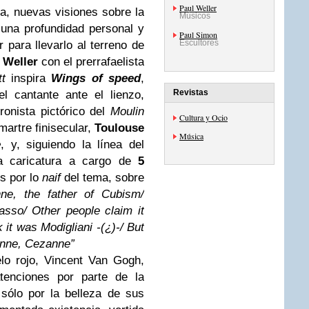
Paul Weller
, nuevas visiones sobre la
Músicos
e una profundidad personal y
Paul Simon
Escultores
ar para llevarlo al terreno de
 Weller
con el prerrafaelista
t
inspira
Wings of speed
,
Revistas
l cantante ante el lienzo,
onista pictórico del
Moulin
Cultura y Ocio
martre finisecular,
Toulouse
Música
e
, y, siguiendo la línea del
a caricatura a cargo de
5
s por lo
naif
del tema, sobre
ne, the father of Cubism/
sso/ Other people claim it
it was Modigliani -(¿)-/ But
zznne, Cezanne”
lo rojo, Vincent Van Gogh,
tenciones por parte de la
sólo por la belleza de sus