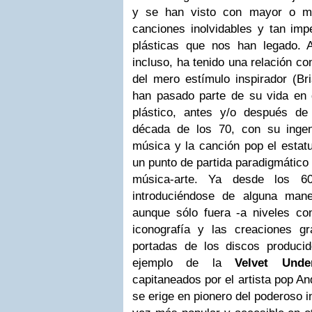
y se han visto con mayor o me
canciones inolvidables y tan im
plásticas que nos han legado. 
incluso, ha tenido una relación co
del mero estímulo inspirador (Br
han pasado parte de su vida en d
plástico, antes y/o después de
década de los 70, con su ingen
música y la canción pop el estatu
un punto de partida paradigmático 
música-arte. Ya desde los 60
introduciéndose de alguna man
aunque sólo fuera -a niveles con
iconografía y las creaciones gr
portadas de los discos produci
ejemplo de la
Velvet Unde
capitaneados por el artista pop An
se erige en pionero del poderoso i