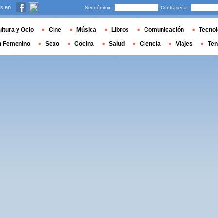
s en
Seudónimo
Contraseña
ltura y Ocio
Cine
Música
Libros
Comunicación
Tecnol
n Femenino
Sexo
Cocina
Salud
Ciencia
Viajes
Ten