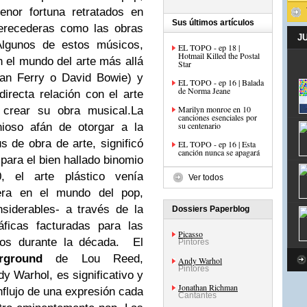
nor fortuna retratados en
Sus últimos artículos
perecederas como las obras
J
Algunos de estos músicos,
EL TOPO - ep 18 |
Hotmail Killed the Postal
n el mundo del arte más allá
Star
ian Ferry o David Bowie) y
EL TOPO - ep 16 | Balada
de Norma Jeane
irecta relación con el arte
Marilyn monroe en 10
 crear su obra musical.
La
canciones esenciales por
su centenario
ioso afán de otorgar a la
s de obra de arte, significó
EL TOPO - ep 16 | Esta
canción nunca se apagará
para el bien hallado binomio
, el arte plástico venía
Ver todos
era en el mundo del pop,
siderables- a través de la
Dossiers Paperblog
áficas facturadas para las
Picasso
dos durante la década. El
Pintores
rground
de Lou Reed,
Andy Warhol
Pintores
dy Warhol, es significativo y
Jonathan Richman
nflujo de una expresión cada
Cantantes