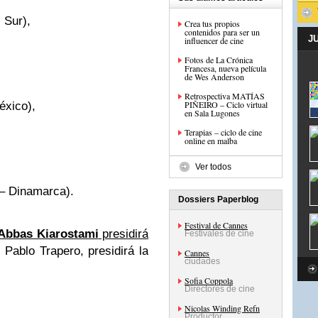
 Sur),
Crea tus propios
contenidos para ser un
J
influencer de cine
Fotos de La Crónica
Francesa, nueva película
de Wes Anderson
Retrospectiva MATÍAS
PIÑEIRO – Ciclo virtual
xico),
en Sala Lugones
Terapias – ciclo de cine
online en malba
Ver todos
 – Dinamarca).
Dossiers Paperblog
Festival de Cannes
Abbas Kiarostami
presidirá
Festivales de cine
 Pablo Trapero, presidirá la
Cannes
ciudades
Sofia Coppola
Directores de cine
Nicolas Winding Refn
Productor