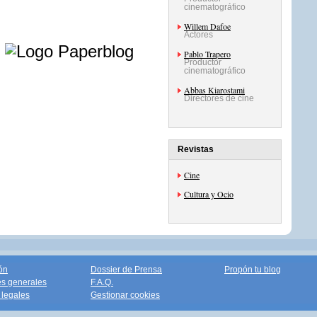
cinematográfico
Willem Dafoe
Actores
e
Pablo Trapero
Productor
cinematográfico
Abbas Kiarostami
Directores de cine
Revistas
Cine
Cultura y Ocio
ón
Dossier de Prensa
Propón tu blog
s generales
F.A.Q.
legales
Gestionar cookies