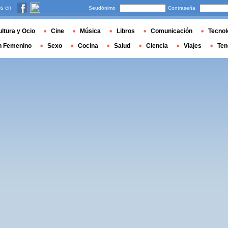
s en
Seudónimo
Contraseña
ltura y Ocio
Cine
Música
Libros
Comunicación
Tecnol
n Femenino
Sexo
Cocina
Salud
Ciencia
Viajes
Ten