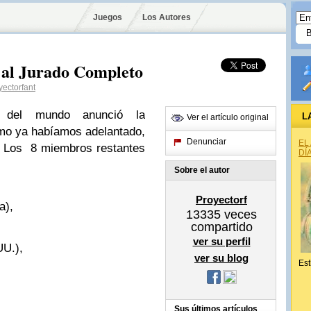
Juegos
Los Autores
 al Jurado Completo
ectorfant
al del mundo anunció la
L
Ver el artículo original
mo ya habíamos adelantado,
Denunciar
EL
.
Los 8 miembros restantes
DÍ
Sobre el autor
Proyectorf
a),
13335
veces
compartido
ver su perfil
UU.),
ver su blog
Est
Sus últimos artículos