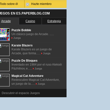
Todo sobre él
Hazte miembro
UEGOS EN ES.PAPERBLOG.COM
Arcade
Casino
Estrategia
Puzzle Bobble
Un clásico juego de Arcade. ......
Juega
Karate Blazers
Karate Blazers es un juego de
Arcade, que forma......
Juega
Puzzle De Bloques
Inventado en 1984 por el ruso Alekséi
Pázhitnov, e......
Juega
Magical Cat Adventure
Redescubre Magical Cat Adventure,
un juego de la......
Juega
Descubrir el espacio Juegos