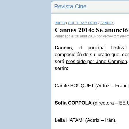
Revista Cine
INICIO
›
CULTURA Y OCIO
›
CANNES
Cannes 2014: Se anunció
Publicado el 28 abril 2014 por
Proyectorf
@Proy
Cannes
, el principal festiv
composición de su jurado que, co
será
presidido por Jane Campion
serán:
Carole BOUQUET (Actriz – Franci
Sofia COPPOLA
(directora – EE.
Leila HATAMI (Actriz – Irán),