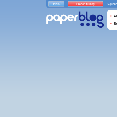
Inicio
Propón tu blog
Sígueno
Cu
E