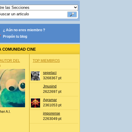
¿ Aún no eres miembro ?
Propón tu blog
A COMUNIDAD CINE
 AUTOR DEL
TOP MIEMBROS
A
sepelaci
3268367 pt
Jmusind
2622697 pt
Agramar
2361053 pt
her A.l.
jmporense
2263049 pt