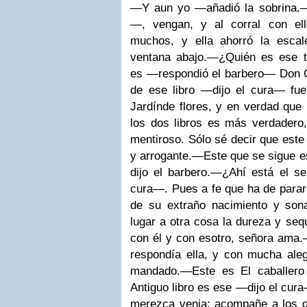
—Y aun yo —añadió la sobrina.
—
—, vengan, y al corral con ell
muchos, y ella ahorró la escal
ventana abajo.
—¿Quién es ese to
es —respondió el barbero— Don O
de ese libro —dijo el cura— f
Jardínde flores, y en verdad que
los dos libros es más verdadero,
mentiroso. Sólo sé decir que este 
y arrogante.
—Este que se sigue e
dijo el barbero.
—¿Ahí está el señ
cura—.
Pues a fe que ha de parar 
de su extraño nacimiento y son
lugar a otra cosa la dureza y sequ
con él y con esotro, señora ama.
respondía ella, y con mucha aleg
mandado.
—Este es El caballero 
Antiguo libro es ese —dijo el cura
merezca venia; acompañe a los de