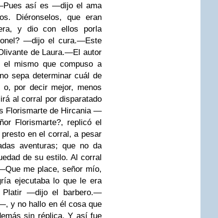
Pues así es —dijo el ama
os. Diéronselos, que eran
era, y dio con ellos porla
nel? —dijo el cura.
—Este
livante de Laura.
—El autor
ue el mismo que compuso a
 no sepa determinar cuál de
 o, por decir mejor, menos
irá al corral por disparatado
s Florismarte de Hircania —
or Florismarte?, replicó el
presto en el corral, a pesar
adas aventuras; que no da
edad de su estilo. Al corral
—Que me place, señor mío,
ría ejecutaba lo que le era
Platir —dijo el barbero.
—
—, y no hallo en él cosa que
más sin réplica. Y así fue