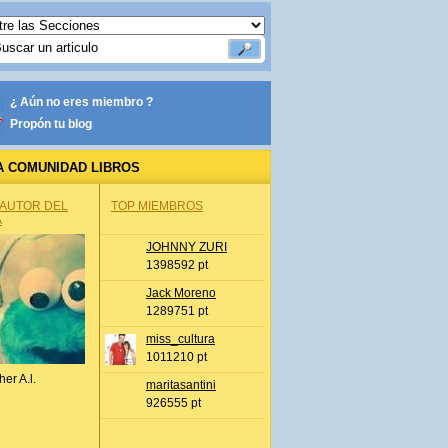
¿ Aún no eres miembro ?
Propón tu blog
A COMUNIDAD LIBROS
 AUTOR DEL
TOP MIEMBROS
A
JOHNNY ZURI
1398592 pt
Jack Moreno
1289751 pt
miss_cultura
1011210 pt
her A.l.
maritasantini
926555 pt