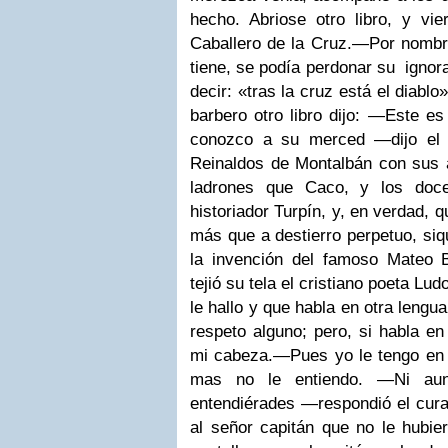
hecho. Abriose otro libro, y vie
Caballero de la Cruz.
—Por nombre
tiene, se podía perdonar su ignor
decir: «tras la cruz está el diablo
barbero otro libro dijo:
—Este es 
conozco a su merced —dijo el 
Reinaldos de Montalbán con sus
ladrones que Caco, y los doc
historiador Turpín, y, en verdad, 
más que a destierro perpetuo, siq
la invención del famoso Mateo 
tejió su tela el cristiano poeta Ludo
le hallo y que habla en otra lengu
respeto alguno; pero, si habla en
mi cabeza.
—Pues yo le tengo en 
mas no le entiendo.
—Ni aun
entendiérades —respondió el cur
al señor capitán que no le hubie