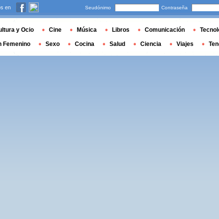
s en
Seudónimo
Contraseña
ltura y Ocio
Cine
Música
Libros
Comunicación
Tecnol
n Femenino
Sexo
Cocina
Salud
Ciencia
Viajes
Ten