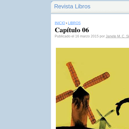
Revista Libros
INICIO
›
LIBROS
Capítulo 06
Publicado el 16 marzo 2015 por
Janete M. C. S