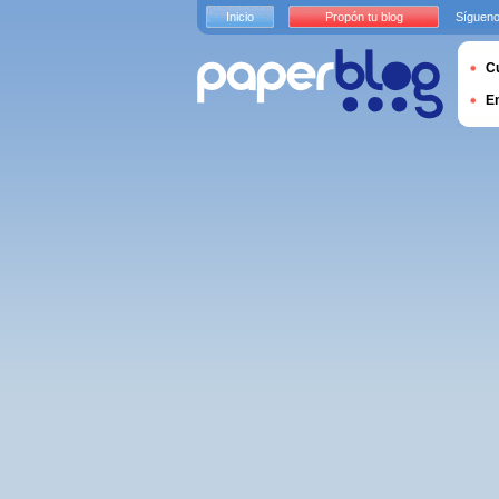
Inicio
Propón tu blog
Sígueno
Cu
E