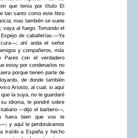
ron que tenía por título El
 tan santo como este libro
ancia; mas también se suele
»; vaya al fuego.
Tomando el
Espejo de caballerías.
—Ya
cura—; ahí anda el señor
 amigos y compañeros, más
e Pares con el verdadero
que estoy por condenarlos no
uiera porque tienen parte de
Boyardo, de donde también
vico Ariosto, al cual, si aquí
a que la suya, no le guardaré
 su idioma, le pondré sobre
italiano —dijo el barbero—,
 fuera bien que vos le
a—; y aquí le perdonáramos
ra traído a España y hecho