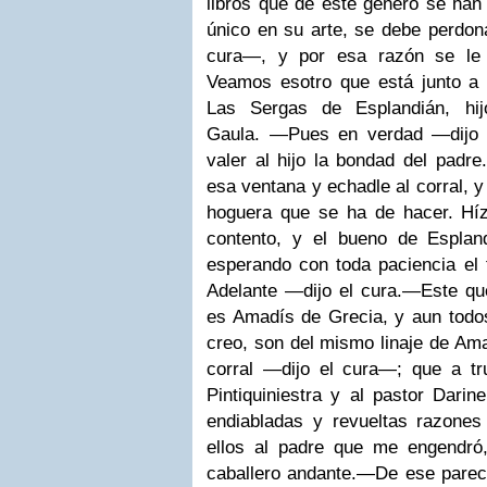
libros que de este género se ha
único en su arte, se debe perdona
cura—, y por esa razón se le 
Veamos esotro que está junto a 
Las Sergas de Esplandián, hi
Gaula.
—Pues en verdad —dijo 
valer al hijo la bondad del padr
esa ventana y echadle al corral, y
hoguera que se ha de hacer. Hí
contento, y el bueno de Espland
esperando con toda paciencia el
Adelante —dijo el cura.
—Este que
es Amadís de Grecia, y aun todos
creo, son del mismo linaje de Am
corral —dijo el cura—; que a t
Pintiquiniestra y al pastor Darin
endiabladas y revueltas razone
ellos al padre que me engendró,
caballero andante.
—De ese parece