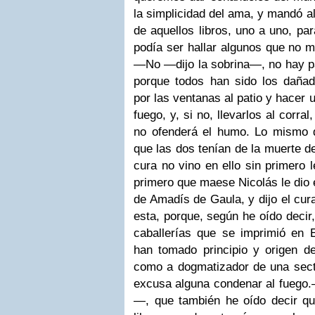
la simplicidad del ama, y mandó a
de aquellos libros, uno a uno, pa
podía ser hallar algunos que no m
—No —dijo la sobrina—, no hay pa
porque todos han sido los dañado
por las ventanas al patio y hacer 
fuego, y, si no, llevarlos al corral
no ofenderá el humo.
Lo mismo d
que las dos tenían de la muerte d
cura no vino en ello sin primero le
primero que maese Nicolás le dio 
de Amadís de Gaula, y dijo el cur
esta, porque, según he oído decir,
caballerías que se imprimió en
han tomado principio y origen d
como a dogmatizador de una sect
excusa alguna condenar al fuego.
—, que también he oído decir qu