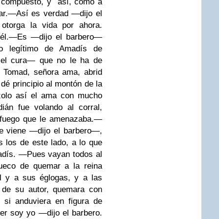
n compuesto, y así, como a
r.
—Así es verdad —dijo el
otorga la vida por ahora.
él.
—Es —dijo el barbero—
jo legítimo de Amadís de
el cura— que no le ha de
e. Tomad, señora ama, abrid
 dé principio al montón de la
zolo así el ama con mucho
ián fue volando al corral,
 fuego que le
amenazaba.
—
 viene —dijo el barbero—,
 los de este lado, a lo que
adís.
—Pues vayan todos al
rueco de quemar a la reina
el y a sus églogas, y a las
s de su autor, quemara con
 si anduviera en figura de
r soy yo —dijo el barbero.