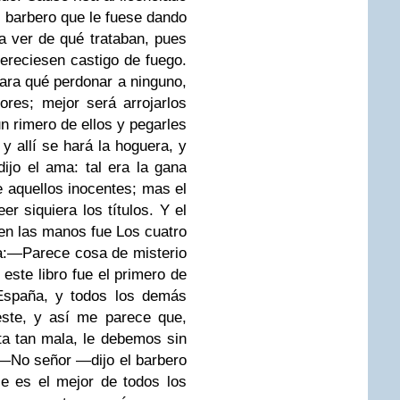
l barbero que le fuese dando
ra ver de qué trataban, pues
ereciesen castigo de fuego.
ra qué perdonar a ninguno,
res; mejor será arrojarlos
un rimero de ellos y pegarles
, y allí se hará la hoguera, y
ijo el ama: tal era la gana
e aquellos inocentes; mas el
er siquiera los títulos. Y el
en las manos fue Los cuatro
a:
—Parece cosa de misterio
 este libro fue el primero de
 España, y todos los demás
este, y así me parece que,
a tan mala, le debemos sin
—No señor —dijo el barbero
e es el mejor de todos los