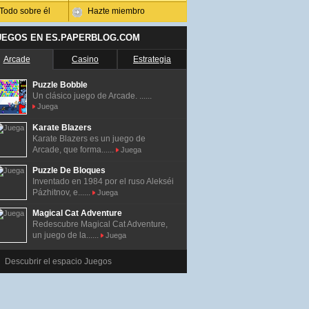
Todo sobre él
Hazte miembro
UEGOS EN ES.PAPERBLOG.COM
Arcade
Casino
Estrategia
Puzzle Bobble
Un clásico juego de Arcade. ......
Juega
Karate Blazers
Karate Blazers es un juego de
Arcade, que forma......
Juega
Puzzle De Bloques
Inventado en 1984 por el ruso Alekséi
Pázhitnov, e......
Juega
Magical Cat Adventure
Redescubre Magical Cat Adventure,
un juego de la......
Juega
Descubrir el espacio Juegos