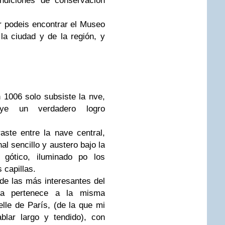
ndiciones de conservación
or podeis encontrar el Museo
la ciudad y de la región, y
n 1006 solo subsiste la nve,
uye un verdadero logro
raste entre la nave central,
l sencillo y austero bajo la
gótico, iluminado po los
 capillas.
 de las más interesantes del
ura pertenece a la misma
lle de París, (de la que mi
lar largo y tendido), con