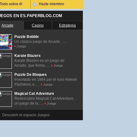
Todo sobre él
Hazte miembro
UEGOS EN ES.PAPERBLOG.COM
Arcade
Casino
Estrategia
Puzzle Bobble
Un clásico juego de Arcade. ......
Juega
Karate Blazers
Karate Blazers es un juego de
Arcade, que forma......
Juega
Puzzle De Bloques
Inventado en 1984 por el ruso Alekséi
Pázhitnov, e......
Juega
Magical Cat Adventure
Redescubre Magical Cat Adventure,
un juego de la......
Juega
Descubrir el espacio Juegos