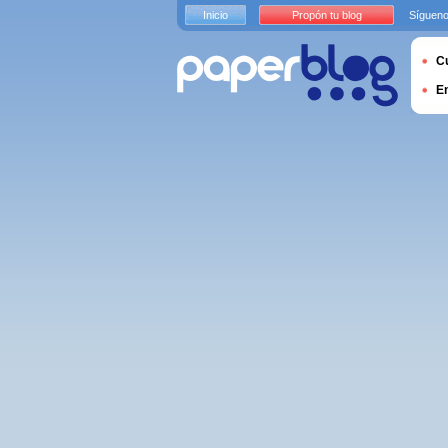
Inicio
Propón tu blog
Sígueno
Cu
E