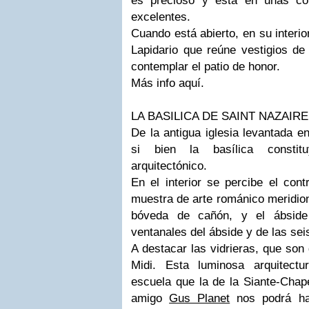
es precioso y está en unas co
excelentes.
Cuando está abierto, en su interi
Lapidario que reúne vestigios de 
contemplar el patio de honor.
Más info
aquí
.
LA BASILICA DE SAINT NAZAIRE
De la antigua iglesia levantada e
si bien la basílica constit
arquitectónico
.
En el interior se percibe el cont
muestra de arte románico meridiona
bóveda de cañón, y el ábside 
ventanales del ábside y de las seis
A destacar las vidrieras, que son
Midi. Esta luminosa arquitect
escuela que la de la Siante-Chape
amigo
Gus Planet
nos podrá hab