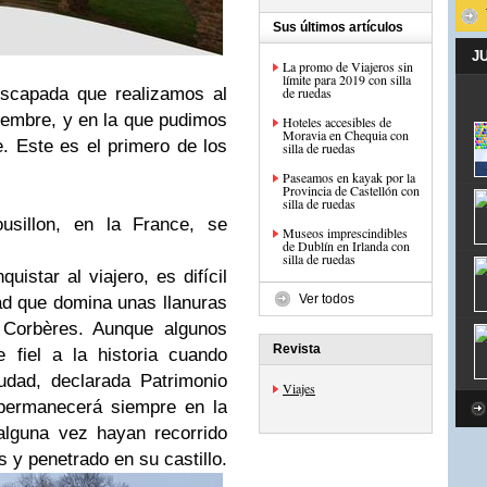
Sus últimos artículos
J
La promo de Viajeros sin
límite para 2019 con silla
escapada que realizamos al
de ruedas
iembre, y en la que pudimos
Hoteles accesibles de
Moravia en Chequia con
e.
Este es el primero de los
silla de ruedas
Paseamos en kayak por la
Provincia de Castellón con
silla de ruedas
usillon, en la France, se
Museos imprescindibles
de Dublín en Irlanda con
silla de ruedas
uistar al viajero, es difícil
Ver todos
dad que domina unas llanuras
e Corbères. Aunque algunos
Revista
 fiel a la historia cuando
udad, declarada Patrimonio
Viajes
permanecerá siempre en la
alguna vez hayan recorrido
 y penetrado en su castillo.