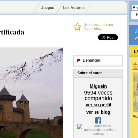
Juegos
Los Autores
Seleccionado por
tificada
Paperblog
L
Denunciar
EL
DÍ
Sobre el autor
Migueln
9594
veces
compartido
ver su perfil
ver su blog
Est