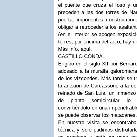
el puente que cruza el foso y 
preceden a las dos torres de Na
puerta, imponentes construccion
obligar a retroceder a los asaltan
(en el interior se acogen exposic
torres, por encima del arco, hay u
Más info,
aquí
.
CASTILLO CONDAL
Erigido en el siglo XII por Bernard
adosado a la muralla galoromana 
de los vizcondes. Más tarde se t
la anexión de Carcassone a la co
reinado de San Luis, un inmenso
de planta semicircular lo 
convirtiéndolo en una impenetrabl
se puede observar los matacanes,
En nuestra visita se encontrab
técnica y solo pudimos disfrutarl