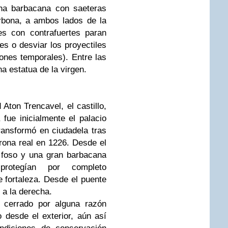
una barbacana con saeteras
rbona, a ambos lados de la
es con contrafuertes paran
tes o desviar los proyectiles
iones temporales). Entre las
na estatua de la virgen.
 Aton Trencavel, el castillo,
fue inicialmente el palacio
ransformó en ciudadela tras
rona real en 1226. Desde el
 foso y una gran barbacana
protegían por completo
e fortaleza. Desde el puente
 a la derecha.
a cerrado por alguna razón
o desde el exterior, aún así