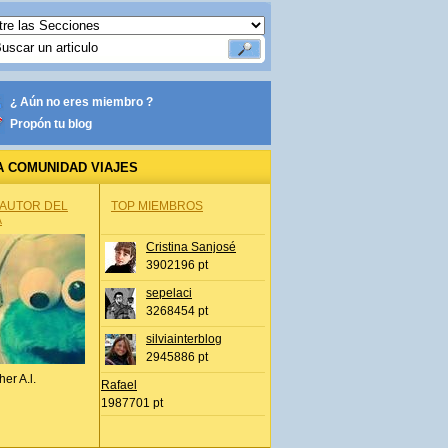
¿ Aún no eres miembro ?
Propón tu blog
A COMUNIDAD VIAJES
 AUTOR DEL
TOP MIEMBROS
A
Cristina Sanjosé
3902196 pt
sepelaci
3268454 pt
silviainterblog
2945886 pt
her A.l.
Rafael
1987701 pt