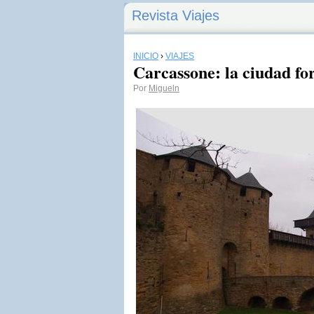
Revista Viajes
INICIO
›
VIAJES
Carcassone: la ciudad for
Por
Migueln