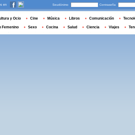
s en
Seudónimo
Contraseña
ltura y Ocio
Cine
Música
Libros
Comunicación
Tecnol
n Femenino
Sexo
Cocina
Salud
Ciencia
Viajes
Ten