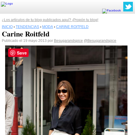
¿Los artículos de tu blog publicados aquí? ¡Propón tu blog!
INICIO
›
TENDENCIAS
›
MODA
›
CARINE ROITFELD
Carine Roitfeld
Publicado el 19 mayo 2013 por
Besugarandspice
@Besugarandspice
Save