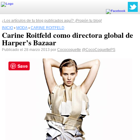
¿Los artículos de tu blog publicados aquí? ¡Propón tu blog!
INICIO
›
MODA
›
CARINE ROITFELD
Carine Roitfeld como directora global de
Harper’s Bazaar
Publicado el 28 marzo 2013 por
Cococoquette
@CocoCoquettePS
Save