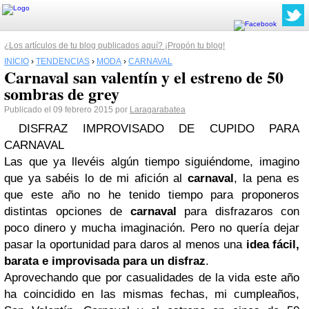
¿Los artículos de tu blog publicados aquí? ¡Propón tu blog!
INICIO
›
TENDENCIAS
›
MODA
›
CARNAVAL
Carnaval san valentín y el estreno de 50
sombras de grey
Publicado el 09 febrero 2015 por
Laragarabatea
DISFRAZ IMPROVISADO DE CUPIDO PARA
CARNAVAL
Las que ya llevéis algún tiempo siguiéndome, imagino
que ya sabéis lo de mi afición al
carnaval
, la pena es
que este año no he tenido tiempo para proponeros
distintas opciones de
carnaval
para disfrazaros con
poco dinero y mucha imaginación. Pero no quería dejar
pasar la oportunidad para daros al menos una
idea fácil,
barata e improvisada para un disfraz
.
Aprovechando que por casualidades de la vida este año
ha coincidido en las mismas fechas, mi cumpleaños,