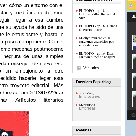
 ver cómo un entorno con el
EL TOPO - ep 18 |
ular y mediáticamente, sino
Hotmail Killed the Postal
J
Star
seguir llegar a esa cumbre
EL TOPO - ep 16 | Balada
que su ayuda ha sido de una
de Norma Jeane
te le entusiasme y hasta le
Marilyn monroe en 10
ón paso a proponerle. Con el
canciones esenciales por
su centenario
s como mecenas postmoderno
EL TOPO - ep 16 | Esta
e negrura de unas simples
canción nunca se apagará
ueda conseguir de nuevo esa
Ver todos
do un empujoncito a otro
cidido hacerle llegar esta
Dossiers Paperblog
ro proyecto editorial...
Más
ordpress.com/2013/07/22/carta-
Juan Roig
Empresarios
dona/ Artículos literarios
Mercadona
Empresas
Revistas