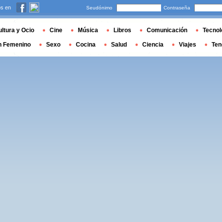
s en
Seudónimo
Contraseña
ltura y Ocio
Cine
Música
Libros
Comunicación
Tecnol
n Femenino
Sexo
Cocina
Salud
Ciencia
Viajes
Ten