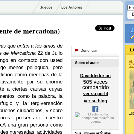
Juegos
Los Autores
dente de mercadona)
as que untan a los amos de
L
Denunciar
nte de Mercadona
22 de Julio
ngo en contacto con usted
EL
Sobre el autor
DÍ
algo menos peliaguda, pero
e afición como mecenas de la
Daviddedorian
itivamente por su enorme
505
veces
compartido
nte a ciertas causas cuyas
ver su perfil
mentos como la palabra, la
ver su blog
rfugio y la tergiversación
 buenos ciudadanos, y sobre
Est
res, presentarle nuestro
o.
A una gran persona como
desinteresadas actividades
Sus últimos artículos