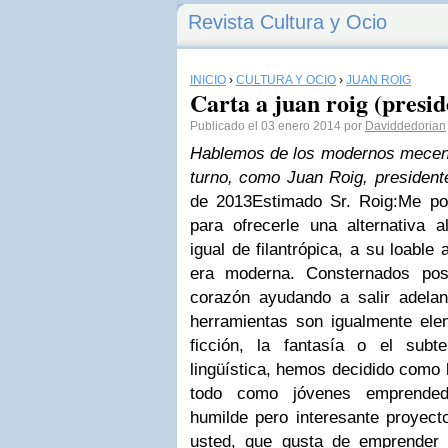
Revista Cultura y Ocio
INICIO
›
CULTURA Y OCIO
›
JUAN ROIG
Carta a juan roig (presi
Publicado el 03 enero 2014 por
Daviddedorian
Hablemos de los modernos mecen
turno, como Juan Roig, preside
de 2013
Estimado Sr. Roig:
Me po
para ofrecerle una alternativa 
igual de filantrópica, a su loabl
era moderna. Consternados pos
corazón ayudando a salir adela
herramientas son igualmente ele
ficción, la fantasía o el subte
lingüística, hemos decidido como
todo como jóvenes emprendedo
humilde pero interesante proyect
usted, que gusta de emprender 