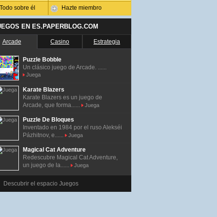
Todo sobre él
Hazte miembro
UEGOS EN ES.PAPERBLOG.COM
Arcade
Casino
Estrategia
Puzzle Bobble
Un clásico juego de Arcade. ......
Juega
Karate Blazers
Karate Blazers es un juego de
Arcade, que forma......
Juega
Puzzle De Bloques
Inventado en 1984 por el ruso Alekséi
Pázhitnov, e......
Juega
Magical Cat Adventure
Redescubre Magical Cat Adventure,
un juego de la......
Juega
Descubrir el espacio Juegos