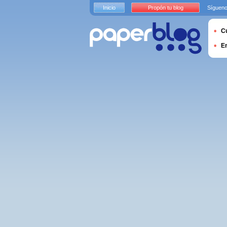
Inicio
Propón tu blog
Sígueno
Cu
E