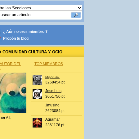
¿ Aún no eres miembro ?
Propón tu blog
A COMUNIDAD CULTURA Y OCIO
 AUTOR DEL
TOP MIEMBROS
A
sepelaci
3268454 pt
Jose Luis
3051750 pt
Jmusind
2623084 pt
her A.l.
Agramar
2361176 pt