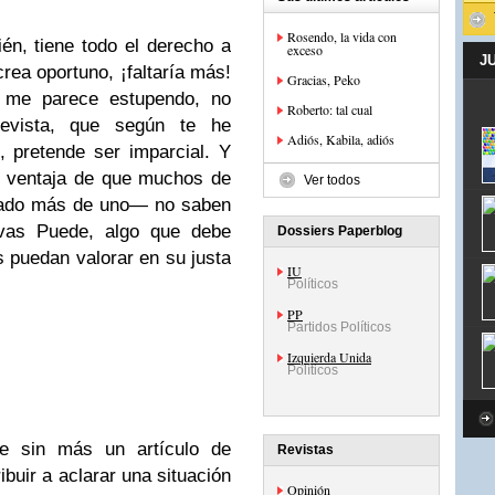
Rosendo, la vida con
én, tiene todo el derecho a
exceso
J
crea oportuno, ¡faltaría más!
Gracias, Peko
l me parece estupendo, no
Roberto: tal cual
revista, que según te he
Adiós, Kabila, adiós
 pretende ser imparcial. Y
a ventaja de que muchos de
Ver todos
esado más de uno— no saben
ivas Puede, algo que debe
Dossiers Paperblog
s puedan valorar en su justa
IU
Políticos
PP
Partidos Políticos
Izquierda Unida
Políticos
te sin más un artículo de
Revistas
ibuir a aclarar una situación
Opinión