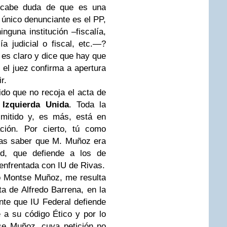
e cabe duda de que es una
l único denunciante es el PP,
nguna institución –fiscalía,
ía judicial o fiscal, etc.—?
o es claro y dice que hay que
 el juez confirma a apertura
r.
o que no recoja el acta de
n
Izquierda Unida
. Toda la
imitido y, es más, está en
ción. Por cierto, tú como
ías saber que M. Muñoz era
id, que defiende a los de
 enfrentada con IU de Rivas.
o Montse Muñoz, me resulta
ta de Alfredo Barrena, en la
nte que IU Federal defiende
 a su código Ético y por lo
se Muñoz, cuya petición no