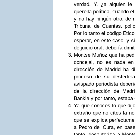
verdad. Y, ¿a alguien l
querella política, cuando e
y no hay ningún otro, de ni
Tribunal de Cuentas, polic
Por lo tanto el código Étic
esperar, en este caso, y si
de juicio oral, debería dimiti
Montse Muñoz que ha pedid
concejal, no es nada e
dirección de Madrid ha d
proceso de su desfedera
avispado periodista deber
de la dirección de Madr
Bankia y por tanto, estaba
Ya que conoces lo que dij
extraño que no cites la no
que se explica perfectame
a Pedro del Cura, en base
tanto, desautoriza a Mont