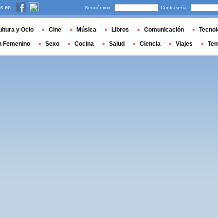
s en
Seudónimo
Contraseña
ltura y Ocio
Cine
Música
Libros
Comunicación
Tecnol
n Femenino
Sexo
Cocina
Salud
Ciencia
Viajes
Ten