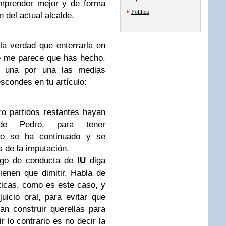
omprender mejor y de forma
Política
 del actual alcalde.
la verdad que enterrarla en
e me parece que has hecho.
e una por una las medias
scondes en tu artículo:
ro partidos restantes hayan
de Pedro, para tener
ho se ha continuado y se
 de la imputación.
igo de conducta de
IU
diga
ienen que dimitir. Habla de
íticas, como es este caso, y
uicio oral, para evitar que
an construir querellas para
r lo contrario es no decir la