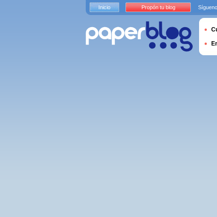
Inicio
Propón tu blog
Sígueno
Cu
E