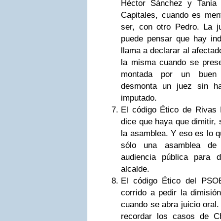
Héctor Sánchez y Tania
Capitales, cuando es ment
ser, con otro Pedro. La j
puede pensar que hay indi
llama a declarar al afectad
la misma cuando se presen
montada por un buen a
desmonta un juez sin ha
imputado.
El código Ético de Rivas 
dice que haya que dimitir, 
la asamblea. Y eso es lo 
sólo una asamblea de l
audiencia pública para d
alcalde.
El código Ético del PSOE
corrido a pedir la dimisió
cuando se abra juicio oral.
recordar los casos de C