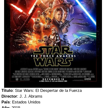
Título
: Star Wars: El Despertar de la Fuerza
Director
: J. J. Abrams
País
: Estados Unidos
Año
: 2015