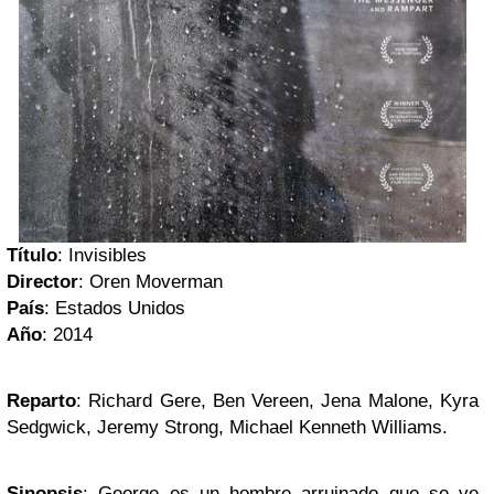
Título
: Invisibles
Director
: Oren Moverman
País
: Estados Unidos
Año
: 2014
Reparto
: Richard Gere, Ben Vereen, Jena Malone, Kyra
Sedgwick, Jeremy Strong, Michael Kenneth Williams.
Sinopsis
: George es un hombre arruinado que se ve