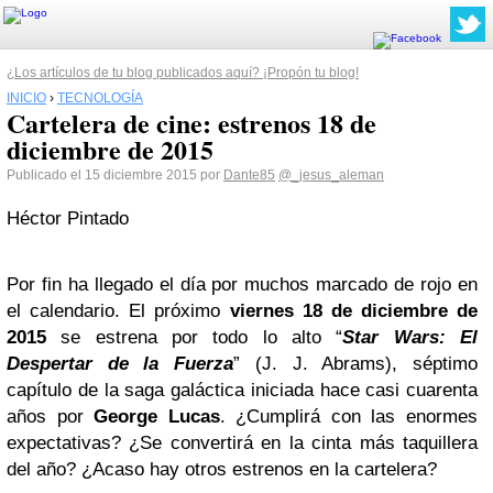
¿Los artículos de tu blog publicados aquí? ¡Propón tu blog!
INICIO
›
TECNOLOGÍA
Cartelera de cine: estrenos 18 de
diciembre de 2015
Publicado el 15 diciembre 2015 por
Dante85
@_jesus_aleman
Héctor Pintado
Por fin ha llegado el día por muchos marcado de rojo en
el calendario. El próximo
viernes 18 de diciembre de
2015
se estrena por todo lo alto “
Star Wars: El
Despertar de la Fuerza
” (J. J. Abrams), séptimo
capítulo de la saga galáctica iniciada hace casi cuarenta
años por
George Lucas
. ¿Cumplirá con las enormes
expectativas? ¿Se convertirá en la cinta más taquillera
del año? ¿Acaso hay otros estrenos en la cartelera?