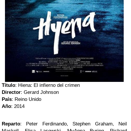
Título
: Hiena: El infierno del crimen
Director
: Gerard Johnson
País
: Reino Unido
Año
: 2014
Reparto
: Peter Ferdinando, Stephen Graham, Neil
Maskell, Elisa Lasowski, MyAnna Buring, Richard