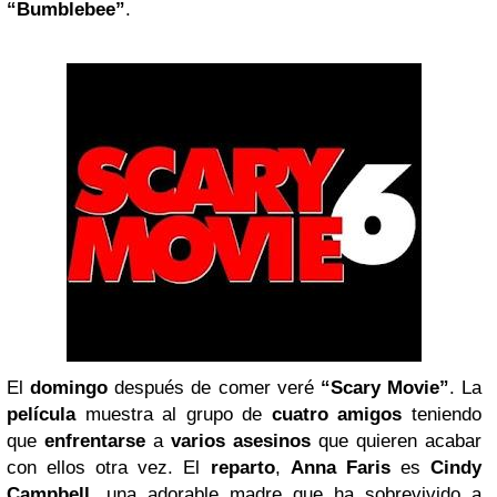
“Bumblebee”
.
El
domingo
después de comer veré
“Scary Movie”
. La
película
muestra al grupo de
cuatro
amigos
teniendo
que
enfrentarse
a
varios asesinos
que quieren acabar
con ellos otra vez. El
reparto
,
Anna Faris
es
Cindy
Campbell
, una adorable madre que ha sobrevivido a