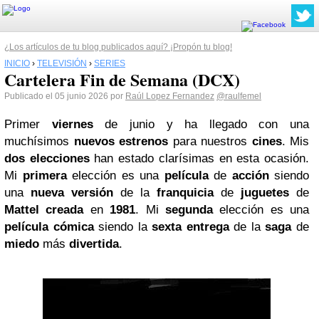
¿Los artículos de tu blog publicados aquí? ¡Propón tu blog!
INICIO
›
TELEVISIÓN
›
SERIES
Cartelera Fin de Semana (DCX)
Publicado el 05 junio 2026 por
Raúl Lopez Fernandez
@raulfemel
Primer
viernes
de junio y ha llegado con una
muchísimos
nuevos estrenos
para nuestros
cines
. Mis
dos elecciones
han estado clarísimas en esta ocasión.
Mi
primera
elección es una
película
de
acción
siendo
una
nueva versión
de la
franquicia
de
juguetes
de
Mattel
creada
en
1981
. Mi
segunda
elección es una
película
cómica
siendo la
sexta entrega
de la
saga
de
miedo
más
divertida
.