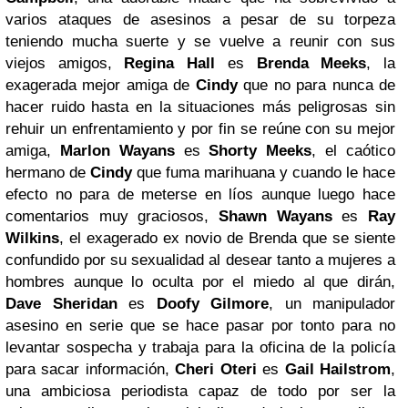
varios ataques de asesinos a pesar de su torpeza
teniendo mucha suerte y se vuelve a reunir con sus
viejos amigos,
Regina Hall
es
Brenda Meeks
, la
exagerada mejor amiga de
Cindy
que no para nunca de
hacer ruido hasta en la situaciones más peligrosas sin
rehuir un enfrentamiento y por fin se reúne con su mejor
amiga,
Marlon Wayans
es
Shorty Meeks
, el caótico
hermano de
Cindy
que fuma marihuana y cuando le hace
efecto no para de meterse en líos aunque luego hace
comentarios muy graciosos,
Shawn Wayans
es
Ray
Wilkins
, el exagerado ex novio de Brenda que se siente
confundido por su sexualidad al desear tanto a mujeres a
hombres aunque lo oculta por el miedo al que dirán,
Dave Sheridan
es
Doofy Gilmore
, un manipulador
asesino en serie que se hace pasar por tonto para no
levantar sospecha y trabaja para la oficina de la policía
para sacar información,
Cheri Oteri
es
Gail Hailstrom
,
una ambiciosa periodista capaz de todo por ser la