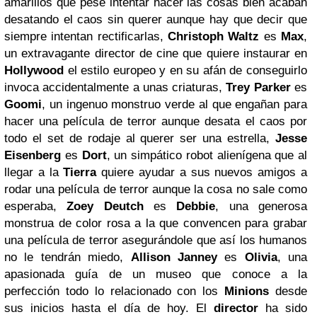
amarillos que pese intentar hacer las cosas bien acaban
desatando el caos sin querer aunque hay que decir que
siempre intentan rectificarlas,
Christoph Waltz
es
Max
,
un extravagante director de cine que quiere instaurar en
Hollywood
el estilo europeo y en su afán de conseguirlo
invoca accidentalmente a unas criaturas,
Trey Parker
es
Goomi
, un ingenuo monstruo verde al que engañan para
hacer una película de terror aunque desata el caos por
todo el set de rodaje al querer ser una estrella,
Jesse
Eisenberg
es
Dort
, un simpático robot alienígena que al
llegar a la
Tierra
quiere ayudar a sus nuevos amigos a
rodar una película de terror aunque la cosa no sale como
esperaba,
Zoey Deutch
es
Debbie
, una generosa
monstrua de color rosa a la que convencen para grabar
una película de terror asegurándole que así los humanos
no le tendrán miedo,
Allison Janney
es
Olivia
, una
apasionada guía de un museo que conoce a la
perfección todo lo relacionado con los
Minions
desde
sus inicios hasta el día de hoy. El
director
ha sido