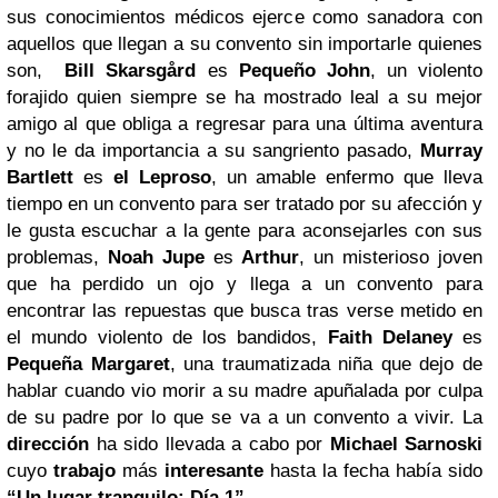
sus conocimientos médicos ejerce como sanadora con
aquellos que llegan a su convento sin importarle quienes
son,
Bill Skarsgård
es
Pequeño John
, un violento
forajido quien siempre se ha mostrado leal a su mejor
amigo al que obliga a regresar para una última aventura
y no le da importancia a su sangriento pasado,
Murray
Bartlett
es
el Leproso
, un amable enfermo que lleva
tiempo en un convento para ser tratado por su afección y
le gusta escuchar a la gente para aconsejarles con sus
problemas,
Noah Jupe
es
Arthur
, un misterioso joven
que ha perdido un ojo y llega a un convento para
encontrar las repuestas que busca tras verse metido en
el mundo violento de los bandidos,
Faith Delaney
es
Pequeña Margaret
, una traumatizada niña que dejo de
hablar cuando vio morir a su madre apuñalada por culpa
de su padre por lo que se va a un convento a vivir. La
dirección
ha sido llevada a cabo por
Michael Sarnoski
cuyo
trabajo
más
interesante
hasta la fecha había sido
“Un lugar tranquilo: Día 1”
.