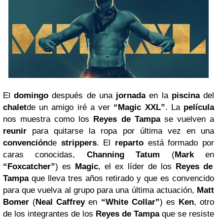
El
domingo
después de una
jornada
en la
piscina
del
chalet
de un amigo iré a ver
“Magic XXL”
. La
película
nos muestra como los
Reyes de Tampa
se vuelven a
reunir
para quitarse la ropa por última vez en una
convención
de
strippers
. El
reparto
está formado por
caras conocidas,
Channing Tatum
(
Mark
en
“Foxcatcher”
) es
Magic
, el ex líder de los
Reyes de
Tampa
que lleva tres años retirado y que es convencido
para que vuelva al grupo para una última actuación,
Matt
Bomer
(
Neal Caffrey
en
“White Collar”
) es
Ken
, otro
de los integrantes de los
Reyes de Tampa
que se resiste