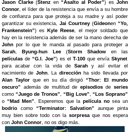
Jason Clarke
(
Stenz
en
“Asalto al Poder”
) es
John
Connor
, el líder de la resistencia que envía a su hombre
de confianza para que proteja a su madre y así poder
garantizar su existencia,
Jai Courtney
(
Gideon
en
“Yo,
Frankenstein”
) es
Kyle Reese
, el mejor soldado que
hay en la resistencia además de ser la mano derecha de
John
por lo que le manda al pasado para proteger a
Sarah
,
Byung-hun Lee
(
Storm Shadow
en las
películas
de
“G.I. Joe”
) es el
T-100
que envía
Skynet
para acabar con la vida de
Sarah
y así evitar el
nacimiento de
John
. La
dirección
ha sido llevada por
Alan
Taylor
que en su día dirigió
“Thor: El mundo
oscuro”
además de multitud de
episodios
de
series
como
“Juego de Tronos”
,
“Big Love”
,
“Los Soprano”
o
“Mad Men”
. Esperemos que la
película
no
sea un
bodrio
como
“Terminator: Salvation”
aunque pinta
muy bien sobre todo con la
sorpresa
que nos espera
con
John Connor
, no os digo más.