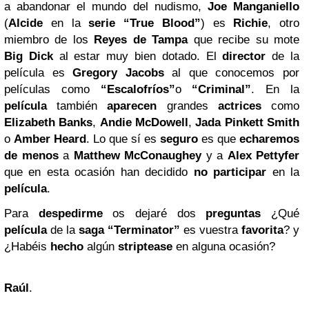
a abandonar el mundo del nudismo,
Joe Manganiello
(
Alcide
en la
serie “True Blood”
) es
Richie
, otro
miembro de los
Reyes de
Tampa
que recibe su mote
Big Dick
al estar muy bien dotado. El
director
de la
película es
Gregory Jacobs
al que conocemos por
películas como
“Escalofríos”
o
“Criminal”
. En la
película
también
aparecen
grandes
actrices
como
Elizabeth Banks
,
Andie McDowell
,
Jada Pinkett Smith
o
Amber Heard
. Lo que sí es
seguro
es que
echaremos
de menos
a
Matthew McConaughey
y a
Alex Pettyfer
que en esta ocasión han decidido
no
participar
en la
película
.
Para
despedirme
os dejaré dos
preguntas
¿Qué
película
de la
saga “Terminator”
es vuestra
favorita
? y
¿Habéis
hecho
algún
striptease
en alguna ocasión?
Raúl
.