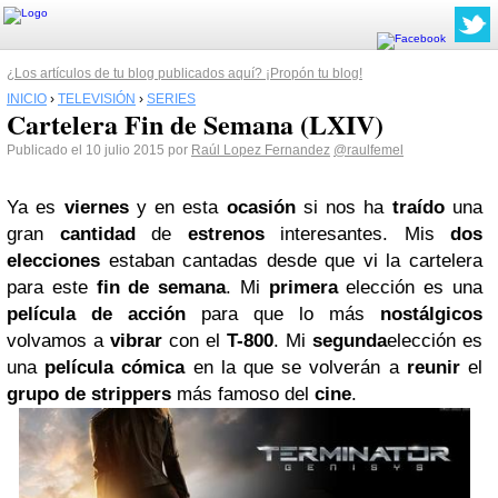
¿Los artículos de tu blog publicados aquí? ¡Propón tu blog!
INICIO
›
TELEVISIÓN
›
SERIES
Cartelera Fin de Semana (LXIV)
Publicado el 10 julio 2015 por
Raúl Lopez Fernandez
@raulfemel
Ya es
viernes
y en esta
ocasión
si nos ha
traído
una
gran
cantidad
de
estrenos
interesantes. Mis
dos
elecciones
estaban cantadas desde que vi la cartelera
para este
fin de semana
. Mi
primera
elección es una
película de acción
para que lo más
nostálgicos
volvamos a
vibrar
con el
T-800
. Mi
segunda
elección es
una
película cómica
en la que se volverán a
reunir
el
grupo de strippers
más famoso del
cine
.