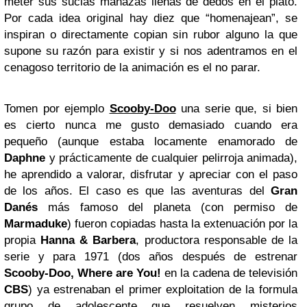
meter sus sucias manazas llenas de dedos en el plato.
Por cada idea original hay diez que “homenajean”, se
inspiran o directamente copian sin rubor alguno la que
supone su razón para existir y si nos adentramos en el
cenagoso territorio de la animación es el no parar.
Tomen por ejemplo
Scooby-Doo
una serie que, si bien
es cierto nunca me gusto demasiado cuando era
pequeño (aunque estaba locamente enamorado de
Daphne
y prácticamente de cualquier pelirroja animada),
he aprendido a valorar, disfrutar y apreciar con el paso
de los años. El caso es que las aventuras del
Gran
Danés
más famoso del planeta (con permiso de
Marmaduke
) fueron copiadas hasta la extenuación por la
propia
Hanna & Barbera
, productora responsable de la
serie y para 1971 (dos años después de estrenar
Scooby-Doo, Where are You!
en la cadena de televisión
CBS
) ya estrenaban el primer exploitation de la formula
grupo de adolescente que resuelven misterios