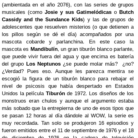
(ambientada en el año 2076), con las series de grupos
musicales (como
Josie y sus Gatimelódicas
o
Butch
Cassidy and the Sundance Kids
) y las de grupos de
adolescentes que resuelven misterios (o que detienen a
los pillos según se dé el día) acompañados por una
mascota cobarde y parlanchina. En este caso la
mascota es
Mandibulín
, un gran tiburón blanco parlante,
que puede vivir fuera del agua y que encima es batería
del grupo
Los Neptunos
¿se puede molar más? ¿no?
¿Verdad? Pues eso. Aunque les parezca mentira se
escogió la figura de un tiburón blanco para rebajar el
nivel de psicosis que había despertado en Estados
Unidos la película
Tiburón
de 1972. Los diseños de los
monstruos eran chulos y aunque el argumento estaba
más sobado que la entrepierna de uno de esos tipos que
se pasan 12 horas al día dándole al WOW, la serie es
muy recordada. Tan solo se produjeron 16 episodios y
fueron emitidos entre el 11 de septiembre de 1976 y el 18
de diciembre de 1976 en la cadena de televisión