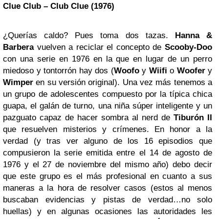
Clue Club – Club Clue (1976)
¿Querías caldo? Pues toma dos tazas.
Hanna &
Barbera
vuelven a reciclar el concepto de
Scooby-Doo
con una serie en 1976 en la que en lugar de un perro
miedoso y tontorrón hay dos (
Woofo
y
Wiifi
o
Woofer
y
Wimper
en su versión original). Una vez más tenemos a
un grupo de adolescentes compuesto por la típica chica
guapa, el galán de turno, una niña súper inteligente y un
pazguato capaz de hacer sombra al nerd de
Tiburón II
que resuelven misterios y crímenes. En honor a la
verdad (y tras ver alguno de los 16 episodios que
compusieron la serie emitida entre el 14 de agosto de
1976 y el 27 de noviembre del mismo año) debo decir
que este grupo es el más profesional en cuanto a sus
maneras a la hora de resolver casos (estos al menos
buscaban evidencias y pistas de verdad…no solo
huellas) y en algunas ocasiones las autoridades les