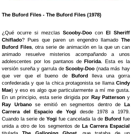
The Buford Files
- The Buford Files (1978)
¿Qué ocurre si mezclas
Scooby-Doo
con
El Sheriff
Chiflado
? Pues que paren un engendro llamado
The
Buford Files
, otra serie de animación en la que un can
animado resuelve misterios acompañando a unos
adolescentes por los pantanos de
Florida
. Esta es la
versión sureña y garrula de
Scooby-Doo
(nada más hay
que ver que el bueno de
Buford
lleva una gorra
confederada y que la chica protagonista se llama
Cindy
Mae
) y eso es algo que particularmente a mí me gusta.
En un principio, esta serie dirigida por
Ray Patterson
y
Ray Urbano
se emitió en segmentos dentro de
La
Carrera del Espacio de Yogi
desde 1978 a 1979.
Cuando la serie de
Yogi
fue cancelada la de
Buford
fue
unida a otro de los segmentos de
La Carrera Espacial
titulada
The Galloping Ghost
, que trataba de un