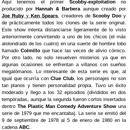
Aquí tenemos el primer
Scobby-exploitation
no
producido por
Hannah
& Barbera
aunque creado por
Joe Ruby
y
Ken
Spears
, creadores de
Scooby Doo
y
de prácticamente todos los clones de la serie original.
Este show intenta distanciarse ligeramente de lo visto
anteriormente convirtiendo a uno de los chicos (el más
atolondrado de los cuatro) en una suerte de hombre lobo
llamado
Colmillo
que hace las veces de alivio cómico.
Por otro lado, no solo resuelven misterios ya que en
algunas ocasiones se enfrentan a villanos con sueños
megalómanos. Lo interesante de esta serie es que, al
igual que ocurría con
Clue Club
, los personajes no son
tan planos y tienen personalidad propia. Tuvo un éxito
moderado y llego a los 32 episodios (divididos en dos
temporadas, aunque la segunda fueron cortos insertados
dentro
The Plastic Man Comedy Adventure Show
una
serie de 1979 que me encantaba). La serie se emitió del
9 de septiembre de 1978 al 5 de enero de 1980 en la
cadena
ABC
.