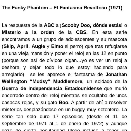
The Funky Phantom – El Fantasma Revoltoso (1971)
La respuesta de la
ABC
a
¡Scooby Doo, dónde estás!
o
Misterio a la orden
de la
CBS
. En esta serie
encontramos a un grupo de adolescentes y su mascota
(
Skip
,
April
,
Augie
y
Elmo
el perro) que tras refugiarse
en una vieja mansión y poner el reloj en las 12 en punto
(porque son así de cívicos oigan…yo es ver un reloj a
deshora y dejar todo lo que estoy haciendo para
arreglarlo) se les aparece el fantasma de
Jonathan
Wellington “Mudsy” Muddlemore
, un soldado de la
Guerra de independencia Estadounidense
que murió
encerrado dentro del reloj mientras se ocultaba de unos
casacas rojas, y su gato
Boo
. A partir de ahí a resolver
misterios desplazándose en un buggy muy setentero. La
serie tan solo duro 17 episodios (desde el 11 de
septiembre de 1971 al 1 de enero de 1972) y aunque
gozo de cierta popularidad (llego incluso a tener un