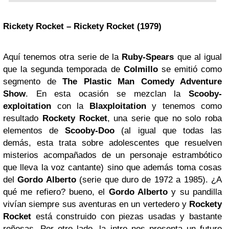
Rickety Rocket – Rickety Rocket (1979)
Aquí tenemos otra serie de la
Ruby-Spears
que al igual
que la segunda temporada de
Colmillo
se emitió como
segmento de
The Plastic Man Comedy Adventure
Show
. En esta ocasión se mezclan la
Scooby-
exploitation
con la
Blaxploitation
y tenemos como
resultado
Rockety Rocket
, una serie que no solo roba
elementos de
Scooby-Doo
(al igual que todas las
demás, esta trata sobre adolescentes que resuelven
misterios acompañados de un personaje estrambótico
que lleva la voz cantante) sino que además toma cosas
del
Gordo Alberto
(serie que duro de 1972 a 1985). ¿A
qué me refiero? bueno, el
Gordo Alberto
y su pandilla
vivían siempre sus aventuras en un vertedero y
Rockety
Rocket
está construido con piezas usadas y bastante
roñosas. Por otro lado, la intro nos presenta un futuro