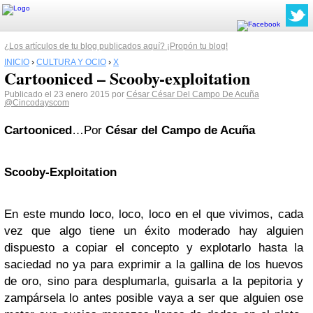
¿Los artículos de tu blog publicados aquí? ¡Propón tu blog!
INICIO
›
CULTURA Y OCIO
›
X
Cartooniced – Scooby-exploitation
Publicado el 23 enero 2015 por
César César Del Campo De Acuña
@Cincodayscom
Cartooniced
…Por
César del Campo de Acuña
Scooby-Exploitation
En este mundo loco, loco, loco en el que vivimos, cada
vez que algo tiene un éxito moderado hay alguien
dispuesto a copiar el concepto y explotarlo hasta la
saciedad no ya para exprimir a la gallina de los huevos
de oro, sino para desplumarla, guisarla a la pepitoria y
zampársela lo antes posible vaya a ser que alguien ose