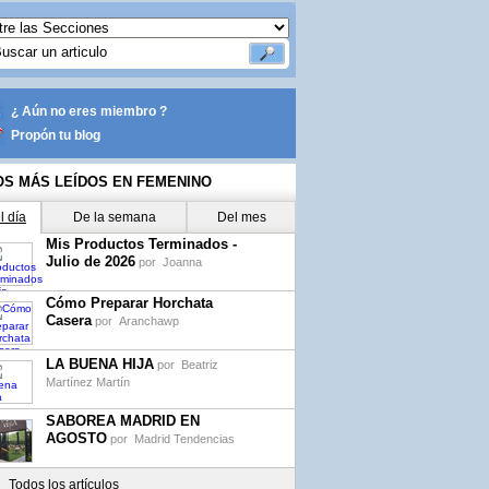
¿ Aún no eres miembro ?
Propón tu blog
OS MÁS LEÍDOS EN FEMENINO
l día
De la semana
Del mes
Mis Productos Terminados -
Julio de 2026
por
Joanna
Cómo Preparar Horchata
Casera
por
Aranchawp
LA BUENA HIJA
por
Beatriz
Martínez Martín
SABOREA MADRID EN
AGOSTO
por
Madrid Tendencias
Todos los artículos