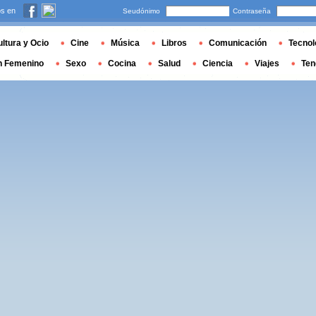
s en
Seudónimo
Contraseña
ltura y Ocio
Cine
Música
Libros
Comunicación
Tecnol
n Femenino
Sexo
Cocina
Salud
Ciencia
Viajes
Ten