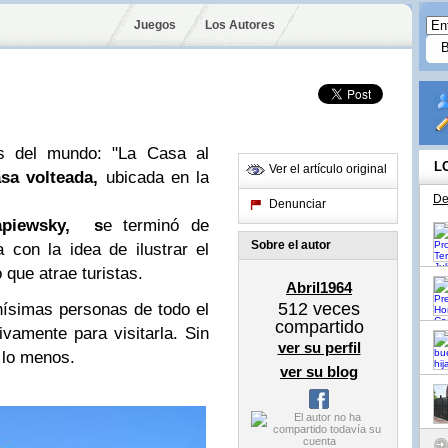
Juegos
Los Autores
s del mundo: "La Casa al
L
Ver el artículo original
asa volteada,
ubicada en la
De
Denunciar
piewsky,
s
e terminó de
Sobre el autor
 con la idea de ilustrar el
que atrae turistas.
Abril1964
512
veces
ísimas personas de todo el
compartido
vamente para visitarla. Sin
ver su perfil
 lo menos.
ver su blog