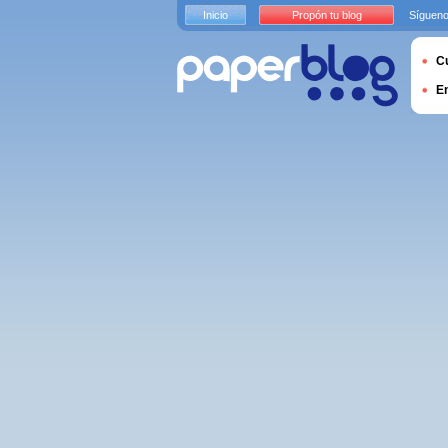
Inicio
Propón tu blog
Sígueno
Cu
E