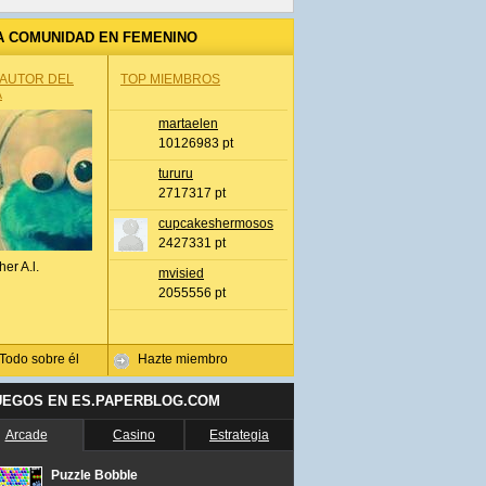
A COMUNIDAD EN FEMENINO
 AUTOR DEL
TOP MIEMBROS
A
martaelen
10126983 pt
tururu
2717317 pt
cupcakeshermosos
2427331 pt
her A.l.
mvisied
2055556 pt
Todo sobre él
Hazte miembro
UEGOS EN ES.PAPERBLOG.COM
Arcade
Casino
Estrategia
Puzzle Bobble