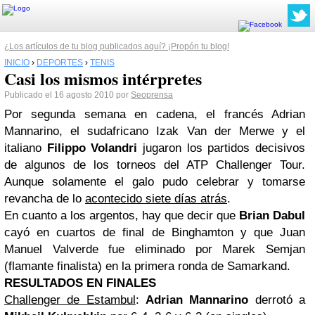
¿Los artículos de tu blog publicados aquí? ¡Propón tu blog!
INICIO
›
DEPORTES
›
TENIS
Casi los mismos intérpretes
Publicado el 16 agosto 2010 por
Seoprensa
Por segunda semana en cadena, el francés Adrian
Mannarino, el sudafricano Izak Van der Merwe y el
italiano
Filippo Volandri
jugaron los partidos decisivos
de algunos de los torneos del ATP Challenger Tour.
Aunque solamente el galo pudo celebrar y tomarse
revancha de lo
acontecido siete días atrás
.
En cuanto a los argentos, hay que decir que
Brian Dabul
cayó en cuartos de final de Binghamton y que Juan
Manuel Valverde fue eliminado por Marek Semjan
(flamante finalista) en la primera ronda de Samarkand.
RESULTADOS EN FINALES
Challenger de Estambul
:
Adrian Mannarino
derrotó a