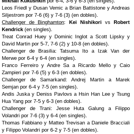
Mikhail Kukushkin
por 6-4, 3-6 y 6-3 (en singles).
Leos Friedl y Dusan Vemic a Brian Battistone y Andreas
Siljestrom por 7-6 (6) y 7-6 (3) (en dobles).
Challenger de Binghamton
:
Kei Nishikori
vs
Robert
Kendrick
(en singles).
Treat Conrad Huey y Dominic Inglot a Scott Lipsky y
David Martin por 5-7, 7-6 (2) y 10-8 (en dobles).
Challenger de Brasilia: Tatsuma Ito a Izak Van der
Merwe por 6-4 y 6-4 (en singles).
Franco Ferreiro y Andre Sa a Ricardo Mello y Caio
Zampieri por 7-6 (5) y 6-3 (en dobles).
Challenger de Samarkand: Andrej Martin a Marek
Semjan por 6-4 y 7-5 (en singles).
Andis Juska y Deniss Pavlovs a Hsin Han Lee y Tsung
Hua Yang por 7-5 y 6-3 (en dobles).
Challenger de Trani: Jesse Huta Galung a Filippo
Volandri por 7-6 (3) y 6-4 (en singles).
Thomas Fabbiano y Matteo Trevisan a Daniele Bracciali
y Filippo Volandri por 6-2 y 7-5 (en dobles).