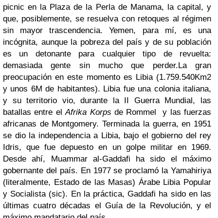
picnic en la Plaza de la Perla de Manama, la capital, y
que, posiblemente, se resuelva con retoques al régimen
sin mayor trascendencia. Yemen, para mí, es una
incógnita, aunque la pobreza del país y de su población
es un detonante para cualquier tipo de revuelta:
demasiada gente sin mucho que perder.
La gran
preocupación en este momento es Libia (1.759.540Km2
y unos 6M de habitantes). Libia fue una colonia italiana,
y su territorio vio, durante la II Guerra Mundial, las
batallas entre el
Afrika Korps
de Rommel y las fuerzas
africanas de Montgomery. Terminada la guerra, en 1951
se dio la independencia a Libia, bajo el gobierno del rey
Idris, que fue depuesto en un golpe militar en 1969.
Desde ahí, Muammar al-Gaddafi ha sido el máximo
gobernante del país. En 1977 se proclamó la Yamahiriya
(literalmente, Estado de las Masas) Árabe Libia Popular
y Socialista (sic). En la práctica, Gaddafi ha sido en las
últimas cuatro décadas el Guía de la Revolución, y el
máximo mandatario del país.