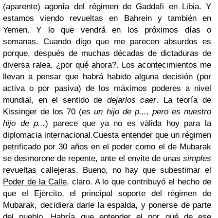
(aparente) agonía del régimen de Gaddafi en Libia. Y
estamos viendo revueltas en Bahrein y también en
Yemen. Y lo que vendrá en los próximos días o
semanas. Cuando digo que me parecen absurdos es
porque, después de muchas décadas de dictaduras de
diversa ralea, ¿por qué ahora?. Los acontecimientos me
llevan a pensar que habrá habido alguna decisión (por
activa o por pasiva) de los máximos poderes a nivel
mundial, en el sentido de
dejarlos caer
. La teoría de
Kissinger de los 70 (
es un hijo de p..., pero es nuestro
hijo de p...
) parece que ya no es válida hoy para la
diplomacia internacional.
Cuesta entender que un régimen
petrificado por 30 años en el poder como el de Mubarak
se desmorone de repente, ante el envite de unas
simples
revueltas callejeras. Bueno, no hay que subestimar el
Poder de la Calle
, claro. A lo que contribuyó el hecho de
que el Ejército, el principal soporte del régimen de
Mubarak, decidiera darle la espalda, y ponerse de parte
del pueblo. Habría que entender el por qué de ese