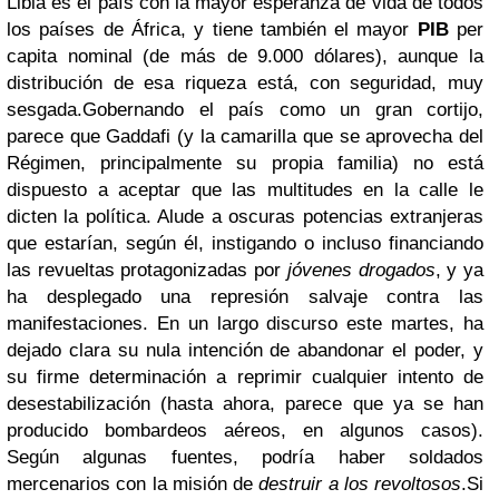
Libia es el país con la mayor esperanza de vida de todos
los países de África, y tiene también el mayor
PIB
per
capita nominal (de más de 9.000 dólares), aunque la
distribución de esa riqueza está, con seguridad, muy
sesgada.
Gobernando el país como un gran cortijo,
parece que Gaddafi (y la camarilla que se aprovecha del
Régimen, principalmente su propia familia) no está
dispuesto a aceptar que las multitudes en la calle le
dicten la política. Alude a oscuras potencias extranjeras
que estarían, según él, instigando o incluso financiando
las revueltas protagonizadas por
jóvenes drogados
, y ya
ha desplegado una represión salvaje contra las
manifestaciones. En un largo discurso este martes, ha
dejado clara su nula intención de abandonar el poder, y
su firme determinación a reprimir cualquier intento de
desestabilización (hasta ahora, parece que ya se han
producido bombardeos aéreos, en algunos casos).
Según algunas fuentes, podría haber soldados
mercenarios con la misión de
destruir a los revoltosos
.
Si