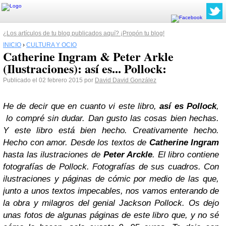
¿Los artículos de tu blog publicados aquí? ¡Propón tu blog!
INICIO
›
CULTURA Y OCIO
Catherine Ingram & Peter Arkle
(Ilustraciones): así es... Pollock:
Publicado el 02 febrero 2015 por
David David González
He de decir que en cuanto vi este libro,
así es Pollock
,
lo compré sin dudar. Dan gusto las cosas bien hechas.
Y este libro está bien hecho. Creativamente hecho.
Hecho con amor. Desde los textos de
Catherine Ingram
hasta las ilustraciones de
Peter Arckle
. El libro contiene
fotografías de Pollock. Fotografías de sus cuadros. Con
ilustraciones y páginas de cómic por medio de las que,
junto a unos textos impecables, nos vamos enterando de
la obra y milagros del genial
Jackson Pollock
. Os dejo
unas fotos de algunas páginas de este libro que, y no sé