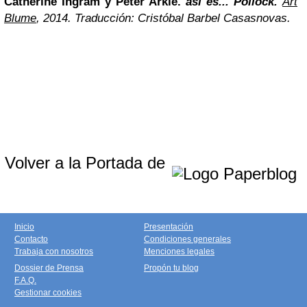
Catherine Ingram y Peter Arkle.
así es... Pollock.
Art
Blume
, 2014. Traducción: Cristóbal Barbel Casasnovas.
Volver a la Portada de
Inicio
Presentación
Contacto
Condiciones generales
Trabaja con nosotros
Menciones legales
Dossier de Prensa
Propón tu blog
F.A.Q.
Gestionar cookies