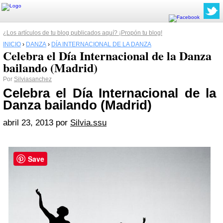
¿Los artículos de tu blog publicados aquí? ¡Propón tu blog!
INICIO
›
DANZA
›
DÍA INTERNACIONAL DE LA DANZA
Celebra el Día Internacional de la Danza
bailando (Madrid)
Por
Silviasanchez
Celebra el Día Internacional de la
Danza bailando (Madrid)
abril 23, 2013 por
Silvia.ssu
Save