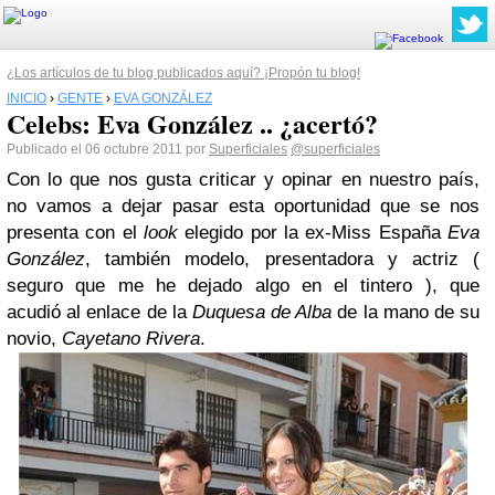
¿Los artículos de tu blog publicados aquí? ¡Propón tu blog!
INICIO
›
GENTE
›
EVA GONZÁLEZ
Celebs: Eva González .. ¿acertó?
Publicado el 06 octubre 2011 por
Superficiales
@superficiales
Con lo que nos gusta criticar y opinar en nuestro país,
no vamos a dejar pasar esta oportunidad que se nos
presenta con el
look
elegido por la ex-Miss España
Eva
González
, también modelo, presentadora y actriz (
seguro que me he dejado algo en el tintero ), que
acudió al enlace de la
Duquesa de Alba
de la mano de su
novio,
Cayetano Rivera
.