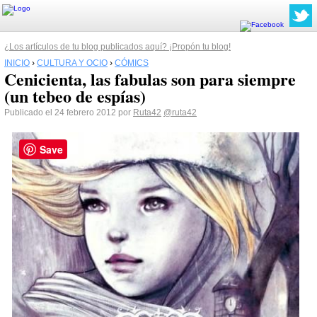
¿Los artículos de tu blog publicados aquí? ¡Propón tu blog!
INICIO
›
CULTURA Y OCIO
›
CÓMICS
Cenicienta, las fabulas son para siempre
(un tebeo de espías)
Publicado el 24 febrero 2012 por
Ruta42
@ruta42
Save