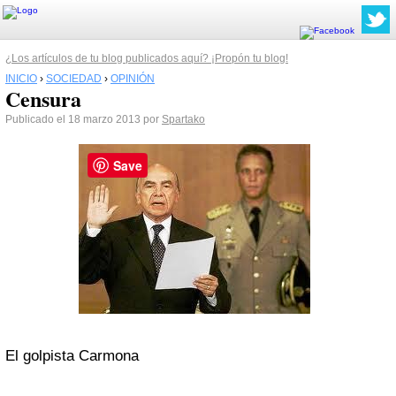
¿Los artículos de tu blog publicados aquí? ¡Propón tu blog!
INICIO
›
SOCIEDAD
›
OPINIÓN
Censura
Publicado el 18 marzo 2013 por
Spartako
Save
El golpista Carmona