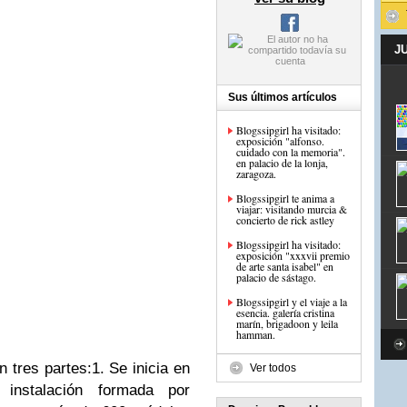
J
Sus últimos artículos
Blogssipgirl ha visitado:
exposición "alfonso.
cuidado con la memoria".
en palacio de la lonja,
zaragoza.
Blogssipgirl te anima a
viajar: visitando murcia &
concierto de rick astley
Blogssipgirl ha visitado:
exposición "xxxvii premio
de arte santa isabel" en
palacio de sástago.
Blogssipgirl y el viaje a la
esencia. galería cristina
marín, brigadoon y leila
hamman.
 tres partes:1. Se inicia en
Ver todos
instalación formada por