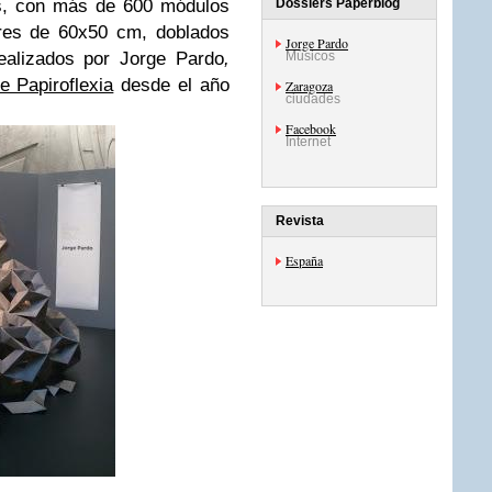
as, con más de 600 módulos
Dossiers Paperblog
ares de 60x50 cm, doblados
Jorge Pardo
alizados por
Jorge Pardo
,
Músicos
 Papiroflexia
desde el año
Zaragoza
ciudades
Facebook
Internet
Revista
España