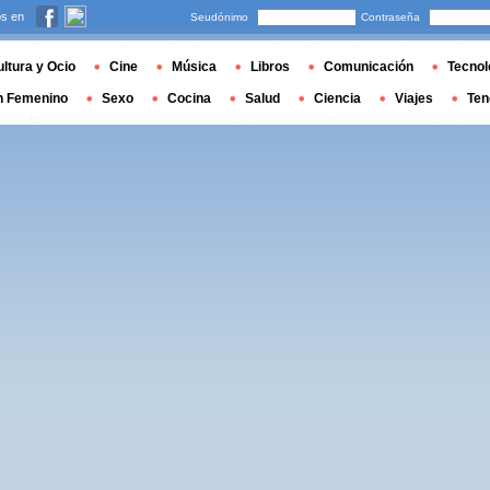
s en
Seudónimo
Contraseña
ltura y Ocio
Cine
Música
Libros
Comunicación
Tecnol
n Femenino
Sexo
Cocina
Salud
Ciencia
Viajes
Ten