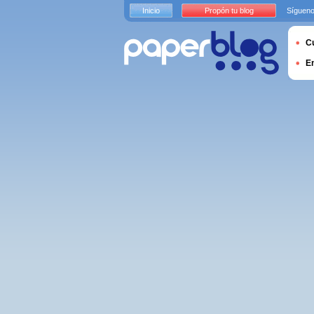
Inicio
Propón tu blog
Sígueno
Cu
E