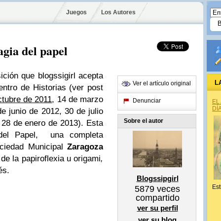
Juegos
Los Autores
agia del papel
ción que blogssigirl acepta
L
Ver el artículo original
ntro de Historias (ver post
ctubre de 2011
, 14 de marzo
Denunciar
EL
DÍ
e junio de 2012, 30 de julio
Sobre el autor
 28 de enero de 2013). Esta
del Papel, una completa
ociedad Municipal
Zaragoza
 de la papiroflexia u origami
,
és.
Blogssipgirl
Est
5879
veces
compartido
ver su perfil
ver su blog