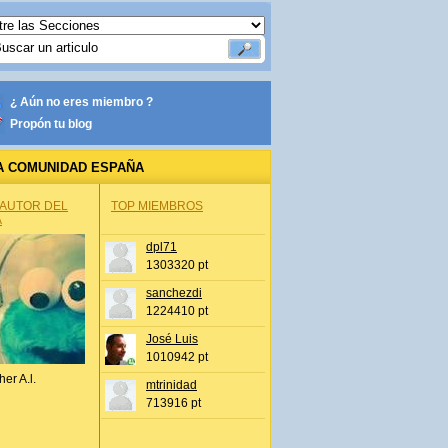
¿ Aún no eres miembro ?
Propón tu blog
A COMUNIDAD ESPAÑA
 AUTOR DEL
TOP MIEMBROS
A
dpl71
1303320 pt
sanchezdi
1224410 pt
José Luis
1010942 pt
her A.l.
mtrinidad
713916 pt