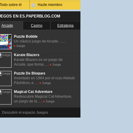
Todo sobre él
Hazte miembro
UEGOS EN ES.PAPERBLOG.COM
Arcade
Casino
Estrategia
Puzzle Bobble
Un clásico juego de Arcade. ......
Juega
Karate Blazers
Karate Blazers es un juego de
Arcade, que forma......
Juega
Puzzle De Bloques
Inventado en 1984 por el ruso Alekséi
Pázhitnov, e......
Juega
Magical Cat Adventure
Redescubre Magical Cat Adventure,
un juego de la......
Juega
Descubrir el espacio Juegos