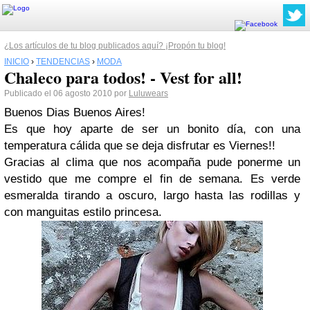
¿Los artículos de tu blog publicados aquí? ¡Propón tu blog!
INICIO
›
TENDENCIAS
›
MODA
Chaleco para todos! - Vest for all!
Publicado el 06 agosto 2010 por
Luluwears
Buenos Dias Buenos Aires!
Es que hoy aparte de ser un bonito día, con una
temperatura cálida que se deja disfrutar es Viernes!!
Gracias al clima que nos acompaña pude ponerme un
vestido que me compre el fin de semana. Es verde
esmeralda tirando a oscuro, largo hasta las rodillas y
con manguitas estilo princesa.