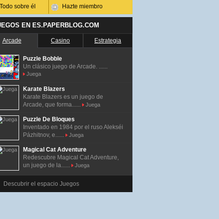
Todo sobre él
Hazte miembro
UEGOS EN ES.PAPERBLOG.COM
Arcade
Casino
Estrategia
Puzzle Bobble
Un clásico juego de Arcade. ......
Juega
Karate Blazers
Karate Blazers es un juego de
Arcade, que forma......
Juega
Puzzle De Bloques
Inventado en 1984 por el ruso Alekséi
Pázhitnov, e......
Juega
Magical Cat Adventure
Redescubre Magical Cat Adventure,
un juego de la......
Juega
Descubrir el espacio Juegos