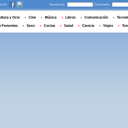
s en
Seudónimo
Contraseña
ltura y Ocio
Cine
Música
Libros
Comunicación
Tecnol
n Femenino
Sexo
Cocina
Salud
Ciencia
Viajes
Ten