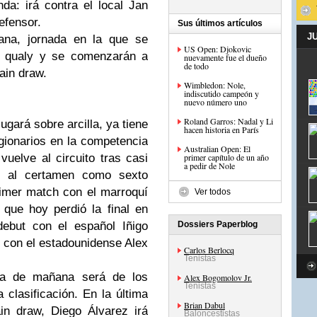
nda: irá contra el local
Jan
efensor.
Sus últimos artículos
J
ana, jornada en la que se
US Open: Djokovic
a
qualy
y se comenzarán a
nuevamente fue el dueño
de todo
ain
draw
.
Wimbledon: Nole,
indiscutido campeón y
nuevo número uno
Roland Garros: Nadal y Li
jugará sobre arcilla, ya tiene
hacen historia en París
gionarios
en la competencia
Australian Open: El
vuelve al circuito tras casi
primer capítulo de un año
a pedir de Nole
ó al certamen como sexto
rimer
match
con el marroquí
Ver todos
 que hoy perdió la final en
debut
con el español
Iñigo
Dossiers Paperblog
, con el estadounidense
Alex
Carlos Berlocq
Tenistas
ina de mañana será de los
Alex Bogomolov Jr.
Tenistas
la
clasificación
. En la última
Brian Dabul
in
draw
, Diego
Álvarez
irá
Baloncestistas