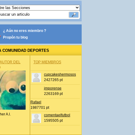
¿ Aún no eres miembro ?
Propón tu blog
A COMUNIDAD DEPORTES
 AUTOR DEL
TOP MIEMBROS
A
cupcakeshermosos
2427265 pt
jmporense
2263169 pt
Rafael
1987701 pt
her A.l.
comentaelfutbol
1595505 pt