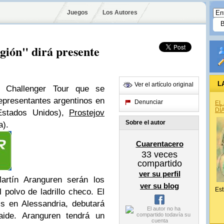
Juegos
Los Autores
gión" dirá presente
L
Ver el artículo original
el
Challenger
Tour
que se
epresentantes
argentinos en
Denunciar
EL
DÍ
stados Unidos),
Prostejov
Sobre el autor
a).
Cuarentacero
33
veces
compartido
ver su perfil
artín
Aranguren
serán los
ver su blog
Est
l polvo de ladrillo checo. El
is en
Alessandria
, debutará
caide.
Aranguren
tendrá un