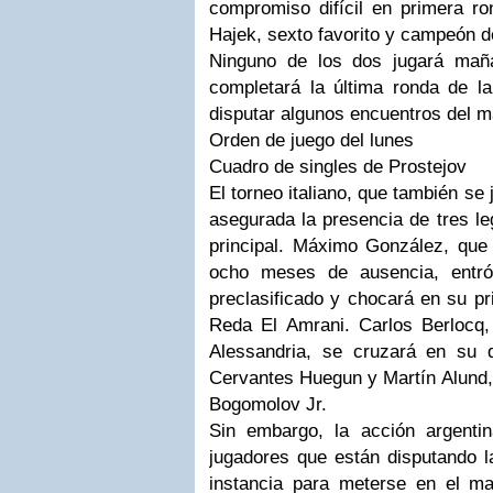
compromiso difícil en primera ro
Hajek
, sexto favorito y campeón d
Ninguno de los dos jugará mañ
completará la última ronda de l
disputar algunos encuentros del
m
Orden de juego del lunes
Cuadro de singles de
Prostejov
El torneo italiano, que también se 
asegurada la presencia de tres
le
principal. Máximo
González
, que 
ocho meses de ausencia, entr
preclasificado
y chocará en su p
Reda
El
Amrani
. Carlos
Berlocq
,
Alessandria
, se cruzará en su
Cervantes
Huegun
y Martín
Alund
Bogomolov
Jr
.
Sin embargo, la acción argent
jugadores que están disputando 
instancia para meterse en el
ma