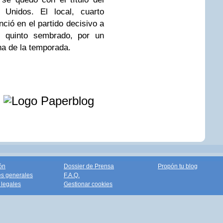
 Unidos. El local, cuarto
enció en el partido decisivo a
, quinto sembrado, por un
na de la temporada.
e
ón
Dossier de Prensa
Propón tu blog
s generales
F.A.Q.
legales
Gestionar cookies