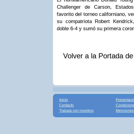
Challenger
de
Carson
, Estados
favorito del torneo californiano, v
su compatriota
Robert
Kendrick
doble 6-4 y sumó su primera coro
Volver a la Portada d
Inicio
Presentaci
Contacto
Condicione
Trabaja con nosotros
Menciones 