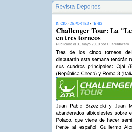
Revista Deportes
INICIO
›
DEPORTES
›
TENIS
Challenger Tour: La "Le
en tres torneos
Publicado el 31 mayo 2010 por
Cuarentacero
Tres de los cinco torneos d
disputarán esta semana tendrán
r
sus cuadros principales:
Ojai
(E
(República Checa) y
Roma-3
(Itali
Juan Pablo
Brzezicki
y Juan M
abanderados
albicelestes
sobre e
Polaco
, que viene de hacer sem
frente al español Guillermo Al