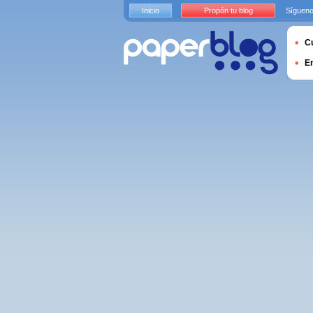
Inicio
Propón tu blog
Sígueno
Cu
E