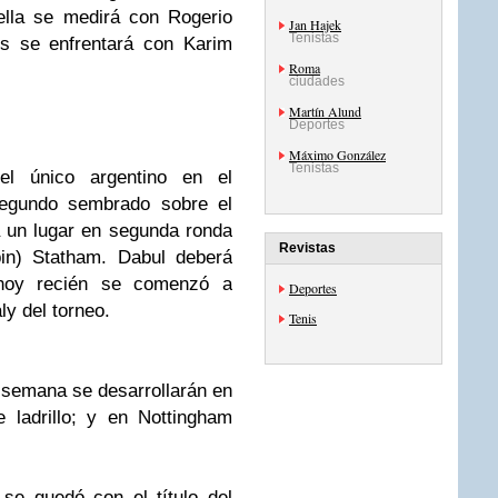
ella se medirá con
Rogerio
Jan Hajek
Tenistas
is
se enfrentará con
Karim
Roma
ciudades
Martín Alund
Deportes
Máximo González
Tenistas
l único argentino en el
segundo sembrado sobre el
 un lugar en segunda ronda
Revistas
in
)
Statham
.
Dabul
deberá
 hoy recién se comenzó a
Deportes
ly
del torneo.
Tenis
 semana se desarrollarán en
 ladrillo; y en
Nottingham
se quedó con el título del