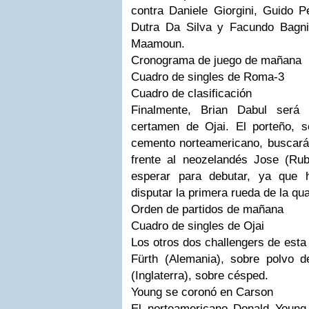
contra
Daniele
Giorgini
, Guido P
Dutra
Da Silva y Facundo
Bagn
Maamoun
.
Cronograma de juego de mañana
Cuadro de singles de Roma-3
Cuadro de
clasificación
Finalmente,
Brian
Dabul
será e
certamen de
Ojai
. El porteño, 
cemento norteamericano, buscará
frente al neozelandés
Jose
(
Rub
esperar para debutar, ya que
disputar la primera rueda de la
qua
Orden de partidos de mañana
Cuadro de singles de
Ojai
Los otros dos challengers de esta
Fürth
(Alemania), sobre polvo de
(Inglaterra), sobre césped.
Young
se coronó en
Carson
El norteamericano
Donald
Young